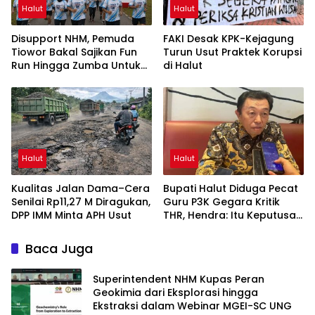
Halut
Halut
Disupport NHM, Pemuda
FAKI Desak KPK-Kejagung
Tiowor Bakal Sajikan Fun
Turun Usut Praktek Korupsi
Run Hingga Zumba Untuk
di Halut
Meriahkan HUT RI ke-81
Halut
Halut
Kualitas Jalan Dama–Cera
Bupati Halut Diduga Pecat
Senilai Rp11,27 M Diragukan,
Guru P3K Gegara Kritik
DPP IMM Minta APH Usut
THR, Hendra: Itu Keputusan
Dungu
Baca Juga
Superintendent NHM Kupas Peran
Geokimia dari Eksplorasi hingga
Ekstraksi dalam Webinar MGEI-SC UNG