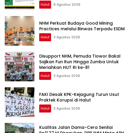
Halut
6 Agustus 2026
NHM Perkuat Budaya Good Mining
Practices melalui Binwas Terpadu ESDM
Halut
3 Agustus 2026
Disupport NHM, Pemuda Tiowor Bakal
Sajikan Fun Run Hingga Zumba Untuk
Meriahkan HUT RI ke-81
Halut
3 Agustus 2026
FAKI Desak KPK-Kejagung Turun Usut
Praktek Korupsi di Halut
Halut
3 Agustus 2026
Kualitas Jalan Dama–Cera Senilai
Rp11,27 M Diragukan, DPP IMM Minta APH