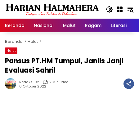
Langsung
ke
konten
Beranda
Nasional
Malut
Ragam
Literasi
H
Beranda
Halut
Halut
Pansus PT.HM Tumpul, Janlis Janji
Evaluasi Sahril
Redaksi 02
2 Min Baca
6 Oktober 2022