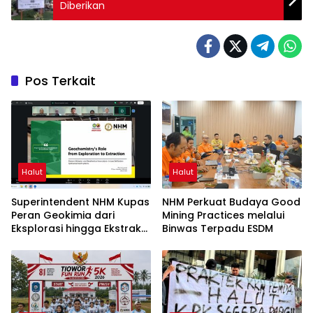
Diberikan
Pos Terkait
Halut
Halut
Superintendent NHM Kupas
NHM Perkuat Budaya Good
Peran Geokimia dari
Mining Practices melalui
Eksplorasi hingga Ekstraksi
Binwas Terpadu ESDM
dalam Webinar MGEI-SC
UNG