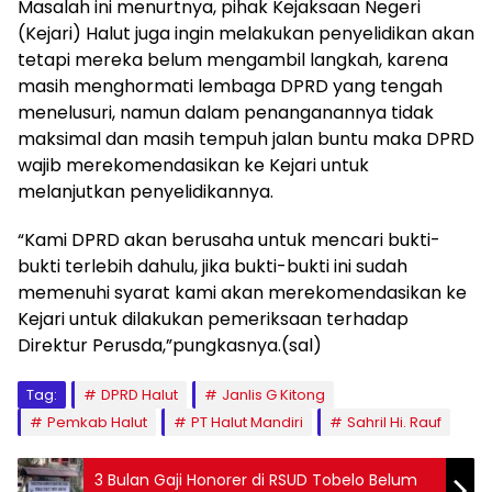
Masalah ini menurtnya, pihak Kejaksaan Negeri
(Kejari) Halut juga ingin melakukan penyelidikan akan
tetapi mereka belum mengambil langkah, karena
masih menghormati lembaga DPRD yang tengah
menelusuri, namun dalam penanganannya tidak
maksimal dan masih tempuh jalan buntu maka DPRD
wajib merekomendasikan ke Kejari untuk
melanjutkan penyelidikannya.
“Kami DPRD akan berusaha untuk mencari bukti-
bukti terlebih dahulu, jika bukti-bukti ini sudah
memenuhi syarat kami akan merekomendasikan ke
Kejari untuk dilakukan pemeriksaan terhadap
Direktur Perusda,”pungkasnya.(sal)
Tag:
DPRD Halut
Janlis G Kitong
Pemkab Halut
PT Halut Mandiri
Sahril Hi. Rauf
3 Bulan Gaji Honorer di RSUD Tobelo Belum