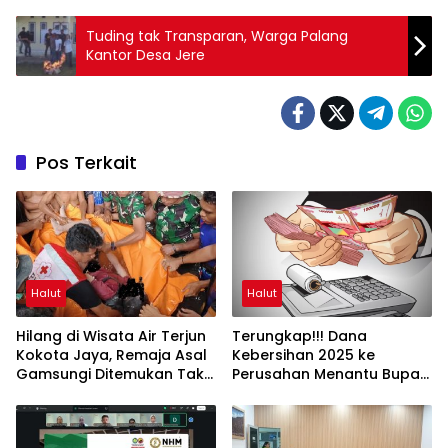
Tuding tak Transparan, Warga Palang
Kantor Desa Jere
Pos Terkait
Halut
Halut
Hilang di Wisata Air Terjun
Terungkap!!! Dana
Kokota Jaya, Remaja Asal
Kebersihan 2025 ke
Gamsungi Ditemukan Tak
Perusahan Menantu Bupati
Bernyawa
Halut Tembus Rp6 M Lebih