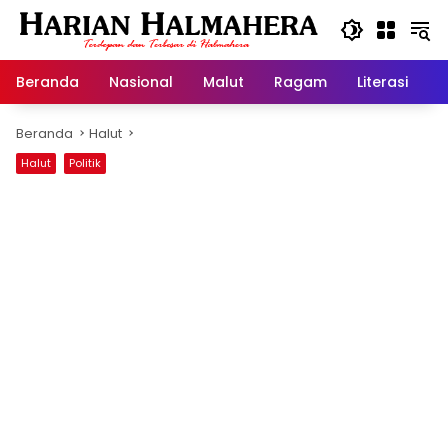
Langsung
ke
konten
Beranda
Nasional
Malut
Ragam
Literasi
H
Beranda
Halut
Halut
Politik