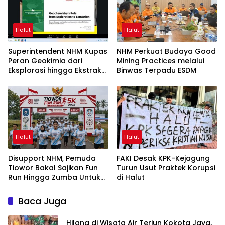
Halut
Halut
Superintendent NHM Kupas
NHM Perkuat Budaya Good
Peran Geokimia dari
Mining Practices melalui
Eksplorasi hingga Ekstraksi
Binwas Terpadu ESDM
dalam Webinar MGEI-SC
UNG
Halut
Halut
Disupport NHM, Pemuda
FAKI Desak KPK-Kejagung
Tiowor Bakal Sajikan Fun
Turun Usut Praktek Korupsi
Run Hingga Zumba Untuk
di Halut
Meriahkan HUT RI ke-81
Baca Juga
Hilang di Wisata Air Terjun Kokota Jaya,