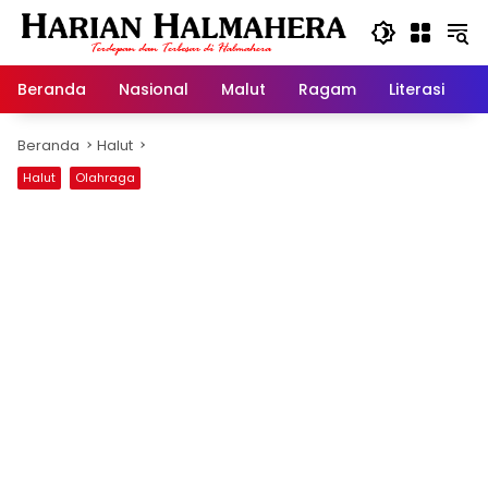
Langsung
ke
konten
Beranda
Nasional
Malut
Ragam
Literasi
H
Beranda
Halut
Halut
Olahraga