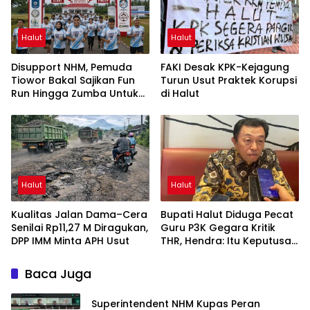
Halut
Halut
Disupport NHM, Pemuda
FAKI Desak KPK-Kejagung
Tiowor Bakal Sajikan Fun
Turun Usut Praktek Korupsi
Run Hingga Zumba Untuk
di Halut
Meriahkan HUT RI ke-81
Halut
Halut
Kualitas Jalan Dama–Cera
Bupati Halut Diduga Pecat
Senilai Rp11,27 M Diragukan,
Guru P3K Gegara Kritik
DPP IMM Minta APH Usut
THR, Hendra: Itu Keputusan
Dungu
Baca Juga
Superintendent NHM Kupas Peran