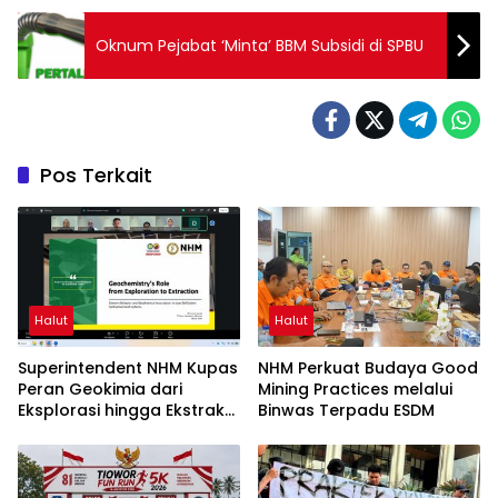
Oknum Pejabat ‘Minta’ BBM Subsidi di SPBU
Pos Terkait
Halut
Halut
Superintendent NHM Kupas
NHM Perkuat Budaya Good
Peran Geokimia dari
Mining Practices melalui
Eksplorasi hingga Ekstraksi
Binwas Terpadu ESDM
dalam Webinar MGEI-SC
UNG