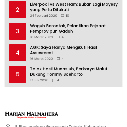
Liverpool vs West Ham: Bukan Lagi Moyesy
2
yang Perlu Ditakuti
24 Februari 2020
10
Wagub Berontak, Pelantikan Pejabat
3
Pemprov pun Gaduh
16 Maret 2020
4
AGK: Saya Hanya Mengikuti Hasil
4
Assesment
16 Maret 2020
4
Tolak Hasil Munaslub, Berkarya Malut
5
Dukung Tommy Soeharto
17 Juli 2020
4
Jl. Bhayangkara Gamsungi-Tobelo, Kabupaten