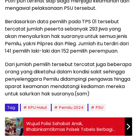
Polri pun terlihat siap siaga menjaga keamanan dan
mengawal pelaksanaan PSU tersebut.
Berdasarkan data pemilih pada TPS 01 tersebut
tercatat jumlah peserta sebanyak 293 jiwa yang
akan menyalurkan hak suaranya untuk semua jenis
Pemilu, yakni Pilpres dan Pileg. Jumlah itu terdiri dari
141 pemilih laki-laki dan 152 pemilih perempuan.
Dari jumlah pemilih tersebut tercatat juga beberapa
orang yang diketahui dalam kondisi sakit sehingga
penyelenggara Pemilu didampingi pengawas hingga
aparat keamanan mendatangi kediaman mereka
untuk salurkan hak suaranya.(sam)
Tag:
KPU Halut
Pemilu 2024
PSU
Wujud Polisi Sahabat Anak,
Bhabinkamtibmas Polsek Tobelo Berbagi
Buku Tulis ke Siswa-Siswi TK Hingga SD