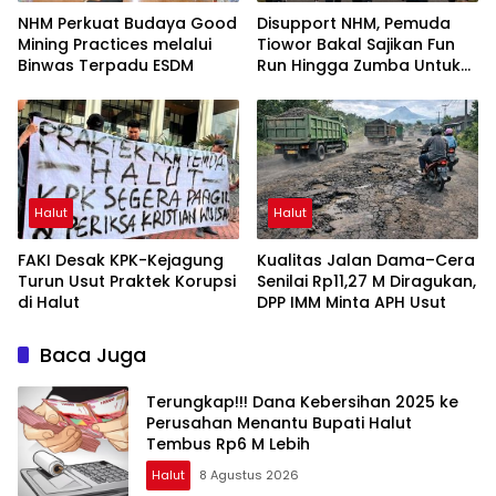
NHM Perkuat Budaya Good
Disupport NHM, Pemuda
Mining Practices melalui
Tiowor Bakal Sajikan Fun
Binwas Terpadu ESDM
Run Hingga Zumba Untuk
Meriahkan HUT RI ke-81
Halut
Halut
FAKI Desak KPK-Kejagung
Kualitas Jalan Dama–Cera
Turun Usut Praktek Korupsi
Senilai Rp11,27 M Diragukan,
di Halut
DPP IMM Minta APH Usut
Baca Juga
Terungkap!!! Dana Kebersihan 2025 ke
Perusahan Menantu Bupati Halut
Tembus Rp6 M Lebih
Halut
8 Agustus 2026