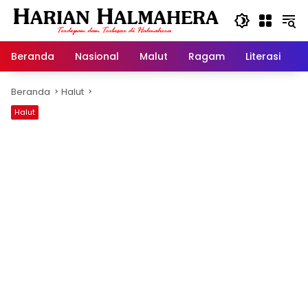
Langsung
ke
konten
Beranda
Nasional
Malut
Ragam
Literasi
H
Beranda
Halut
Halut