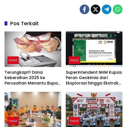
Pos Terkait
Halut
Halut
Terungkap!!! Dana
Superintendent NHM Kupas
Kebersihan 2025 ke
Peran Geokimia dari
Perusahan Menantu Bupati
Eksplorasi hingga Ekstraksi
Halut Tembus Rp6 M Lebih
dalam Webinar MGEI-SC
UNG
Halut
Halut