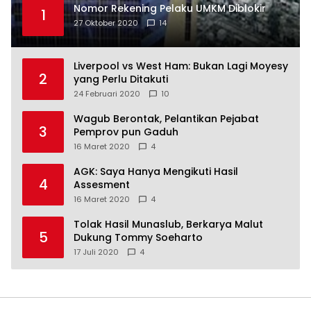
Nomor Rekening Pelaku UMKM Diblokir
1
27 Oktober 2020
14
Liverpool vs West Ham: Bukan Lagi Moyesy
2
yang Perlu Ditakuti
24 Februari 2020
10
Wagub Berontak, Pelantikan Pejabat
3
Pemprov pun Gaduh
16 Maret 2020
4
AGK: Saya Hanya Mengikuti Hasil
4
Assesment
16 Maret 2020
4
Tolak Hasil Munaslub, Berkarya Malut
5
Dukung Tommy Soeharto
17 Juli 2020
4