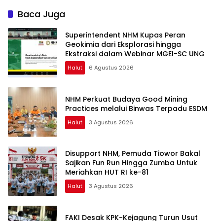
Baca Juga
Superintendent NHM Kupas Peran
Geokimia dari Eksplorasi hingga
Ekstraksi dalam Webinar MGEI-SC UNG
Halut
6 Agustus 2026
NHM Perkuat Budaya Good Mining
Practices melalui Binwas Terpadu ESDM
Halut
3 Agustus 2026
Disupport NHM, Pemuda Tiowor Bakal
Sajikan Fun Run Hingga Zumba Untuk
Meriahkan HUT RI ke-81
Halut
3 Agustus 2026
FAKI Desak KPK-Kejagung Turun Usut