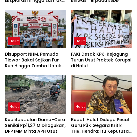
Eksplorasi hingga Ekstraksi
Binwas Terpadu ESDM
dalam Webinar MGEI-SC
UNG
Halut
Halut
Disupport NHM, Pemuda
FAKI Desak KPK-Kejagung
Tiowor Bakal Sajikan Fun
Turun Usut Praktek Korupsi
Run Hingga Zumba Untuk
di Halut
Meriahkan HUT RI ke-81
Halut
Halut
Kualitas Jalan Dama–Cera
Bupati Halut Diduga Pecat
Senilai Rp11,27 M Diragukan,
Guru P3K Gegara Kritik
DPP IMM Minta APH Usut
THR, Hendra: Itu Keputusan
Dungu