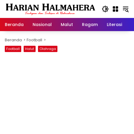
Langsung
ke
konten
Beranda
Nasional
Malut
Ragam
Literasi
H
Beranda
Football
Football
Halut
Olahraga