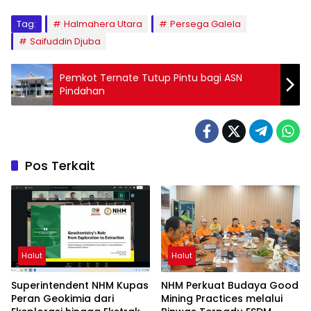
Tag:
Halmahera Utara
Persega Galela
Saifuddin Djuba
Pemkot Ternate Tutup Pintu bagi ASN
Pindahan
Pos Terkait
Halut
Halut
Superintendent NHM Kupas
NHM Perkuat Budaya Good
Peran Geokimia dari
Mining Practices melalui