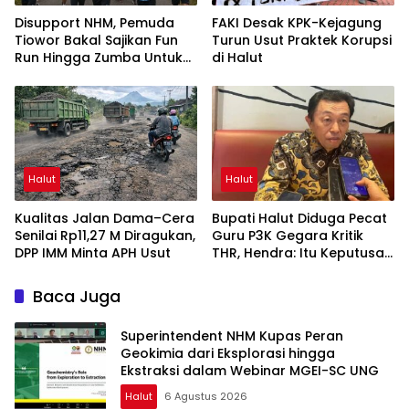
Disupport NHM, Pemuda
FAKI Desak KPK-Kejagung
Tiowor Bakal Sajikan Fun
Turun Usut Praktek Korupsi
Run Hingga Zumba Untuk
di Halut
Meriahkan HUT RI ke-81
Halut
Halut
Kualitas Jalan Dama–Cera
Bupati Halut Diduga Pecat
Senilai Rp11,27 M Diragukan,
Guru P3K Gegara Kritik
DPP IMM Minta APH Usut
THR, Hendra: Itu Keputusan
Dungu
Baca Juga
Superintendent NHM Kupas Peran
Geokimia dari Eksplorasi hingga
Ekstraksi dalam Webinar MGEI-SC UNG
Halut
6 Agustus 2026