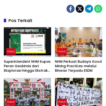
Pos Terkait
Halut
Halut
Superintendent NHM Kupas
NHM Perkuat Budaya Good
Peran Geokimia dari
Mining Practices melalui
Eksplorasi hingga Ekstraksi
Binwas Terpadu ESDM
dalam Webinar MGEI-SC
UNG
Halut
Halut