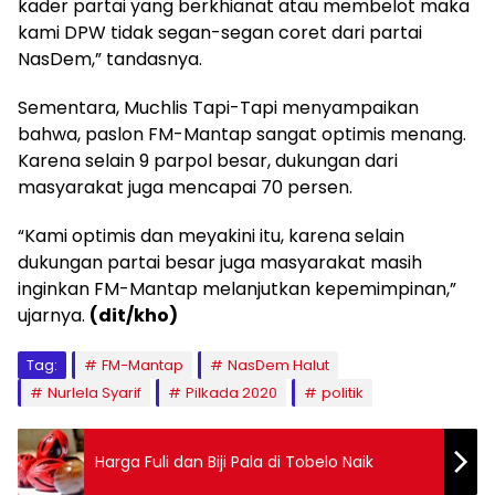
kader partai yang berkhianat atau membelot maka
kami DPW tidak segan-segan coret dari partai
NasDem,” tandasnya.
Sementara, Muchlis Tapi-Tapi menyampaikan
bahwa, paslon FM-Mantap sangat optimis menang.
Karena selain 9 parpol besar, dukungan dari
masyarakat juga mencapai 70 persen.
“Kami optimis dan meyakini itu, karena selain
dukungan partai besar juga masyarakat masih
inginkan FM-Mantap melanjutkan kepemimpinan,”
ujarnya.
(dit/kho)
Tag:
FM-Mantap
NasDem Halut
Nurlela Syarif
Pilkada 2020
politik
Harga Fuli dan Biji Pala di Tobelo Naik