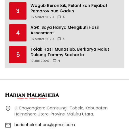
Wagub Berontak, Pelantikan Pejabat
3
Pemprov pun Gaduh
16 Maret 2020
4
AGK: Saya Hanya Mengikuti Hasil
4
Assesment
16 Maret 2020
4
Tolak Hasil Munaslub, Berkarya Malut
5
Dukung Tommy Soeharto
17 Juli 2020
4
Jl. Bhayangkara Gamsungi-Tobelo, Kabupaten
Halmahera Utara. Provinsi Maluku Utara.
harianhalmahera@gmail.com