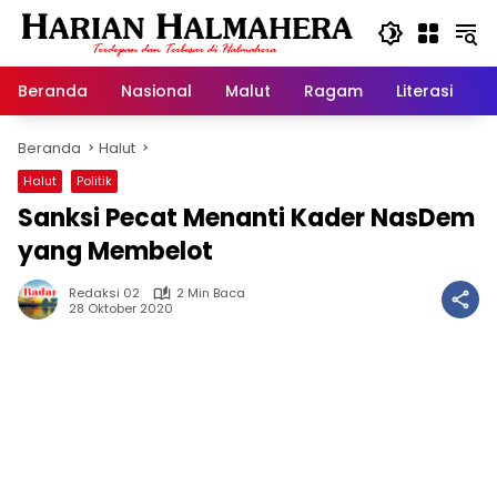
Langsung
ke
konten
Beranda
Nasional
Malut
Ragam
Literasi
H
Beranda
Halut
Halut
Politik
Sanksi Pecat Menanti Kader NasDem
yang Membelot
Redaksi 02
2 Min Baca
28 Oktober 2020