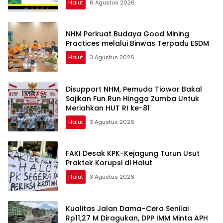
Halut
6 Agustus 2026
NHM Perkuat Budaya Good Mining
Practices melalui Binwas Terpadu ESDM
Halut
3 Agustus 2026
Disupport NHM, Pemuda Tiowor Bakal
Sajikan Fun Run Hingga Zumba Untuk
Meriahkan HUT RI ke-81
Halut
3 Agustus 2026
FAKI Desak KPK-Kejagung Turun Usut
Praktek Korupsi di Halut
Halut
3 Agustus 2026
Kualitas Jalan Dama–Cera Senilai
Rp11,27 M Diragukan, DPP IMM Minta APH