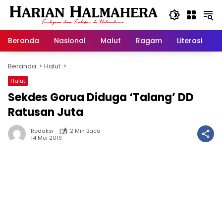
Langsung
ke
konten
Beranda
Nasional
Malut
Ragam
Literasi
H
Beranda
Halut
Halut
Sekdes Gorua Diduga ‘Talang’ DD
Ratusan Juta
Redaksi
2 Min Baca
14 Mei 2019