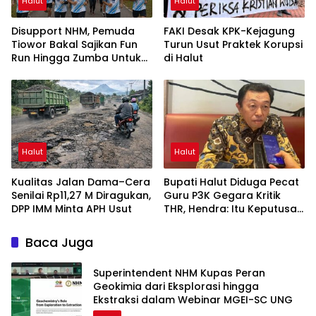
Halut
Halut
Disupport NHM, Pemuda
FAKI Desak KPK-Kejagung
Tiowor Bakal Sajikan Fun
Turun Usut Praktek Korupsi
Run Hingga Zumba Untuk
di Halut
Meriahkan HUT RI ke-81
Halut
Halut
Kualitas Jalan Dama–Cera
Bupati Halut Diduga Pecat
Senilai Rp11,27 M Diragukan,
Guru P3K Gegara Kritik
DPP IMM Minta APH Usut
THR, Hendra: Itu Keputusan
Dungu
Baca Juga
Superintendent NHM Kupas Peran
Geokimia dari Eksplorasi hingga
Ekstraksi dalam Webinar MGEI-SC UNG