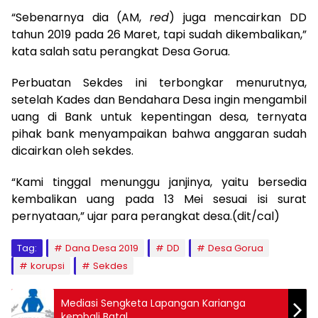
“Sebenarnya dia (AM,
red
) juga mencairkan DD
tahun 2019 pada 26 Maret, tapi sudah dikembalikan,”
kata salah satu perangkat Desa Gorua.
Perbuatan Sekdes ini terbongkar menurutnya,
setelah Kades dan Bendahara Desa ingin mengambil
uang di Bank untuk kepentingan desa, ternyata
pihak bank menyampaikan bahwa anggaran sudah
dicairkan oleh sekdes.
“Kami tinggal menunggu janjinya, yaitu bersedia
kembalikan uang pada 13 Mei sesuai isi surat
pernyataan,” ujar para perangkat desa.(dit/cal)
Tag:
Dana Desa 2019
DD
Desa Gorua
korupsi
Sekdes
Mediasi Sengketa Lapangan Karianga
kembali Batal