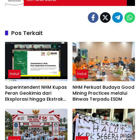
Pos Terkait
Halut
Halut
Superintendent NHM Kupas
NHM Perkuat Budaya Good
Peran Geokimia dari
Mining Practices melalui
Eksplorasi hingga Ekstraksi
Binwas Terpadu ESDM
dalam Webinar MGEI-SC
UNG