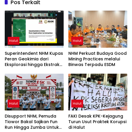
Pos Terkait
Halut
Halut
Superintendent NHM Kupas
NHM Perkuat Budaya Good
Peran Geokimia dari
Mining Practices melalui
Eksplorasi hingga Ekstraksi
Binwas Terpadu ESDM
dalam Webinar MGEI-SC
UNG
Halut
Halut
Disupport NHM, Pemuda
FAKI Desak KPK-Kejagung
Tiowor Bakal Sajikan Fun
Turun Usut Praktek Korupsi
Run Hingga Zumba Untuk
di Halut