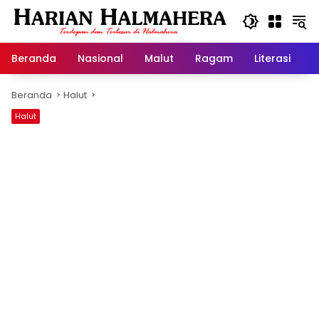
Langsung
ke
konten
Beranda
Nasional
Malut
Ragam
Literasi
H
Beranda
Halut
Halut