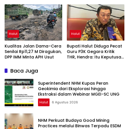
Meriahkan HUT RI ke-81
Halut
Halut
Kualitas Jalan Dama–Cera
Bupati Halut Diduga Pecat
Senilai Rp11,27 M Diragukan,
Guru P3K Gegara Kritik
DPP IMM Minta APH Usut
THR, Hendra: Itu Keputusan
Dungu
Baca Juga
Superintendent NHM Kupas Peran
Geokimia dari Eksplorasi hingga
Ekstraksi dalam Webinar MGEI-SC UNG
Halut
6 Agustus 2026
NHM Perkuat Budaya Good Mining
Practices melalui Binwas Terpadu ESDM