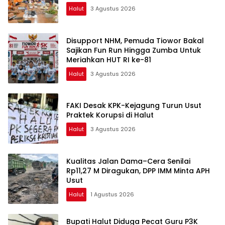
Halut
3 Agustus 2026
Disupport NHM, Pemuda Tiowor Bakal
Sajikan Fun Run Hingga Zumba Untuk
Meriahkan HUT RI ke-81
Halut
3 Agustus 2026
FAKI Desak KPK-Kejagung Turun Usut
Praktek Korupsi di Halut
Halut
3 Agustus 2026
Kualitas Jalan Dama–Cera Senilai
Rp11,27 M Diragukan, DPP IMM Minta APH
Usut
Halut
1 Agustus 2026
Bupati Halut Diduga Pecat Guru P3K