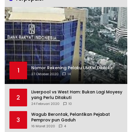
Nomor Rekening Pelaku UMKM Diblokir
1
27 Oktober 2020
14
Liverpool vs West Ham: Bukan Lagi Moyesy
2
yang Perlu Ditakuti
24 Februari 2020
10
Wagub Berontak, Pelantikan Pejabat
3
Pemprov pun Gaduh
16 Maret 2020
4