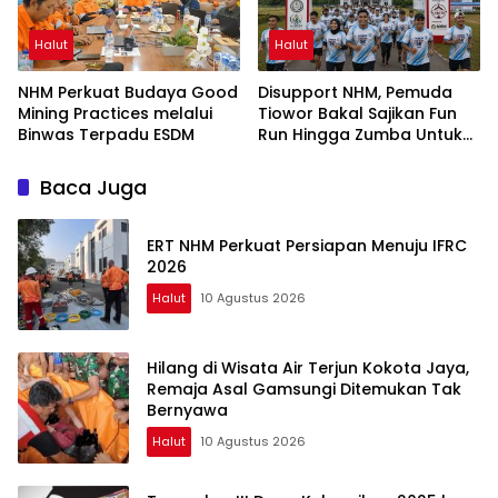
Halut
Halut
NHM Perkuat Budaya Good
Disupport NHM, Pemuda
Mining Practices melalui
Tiowor Bakal Sajikan Fun
Binwas Terpadu ESDM
Run Hingga Zumba Untuk
Meriahkan HUT RI ke-81
Baca Juga
ERT NHM Perkuat Persiapan Menuju IFRC
2026
Halut
10 Agustus 2026
Hilang di Wisata Air Terjun Kokota Jaya,
Remaja Asal Gamsungi Ditemukan Tak
Bernyawa
Halut
10 Agustus 2026