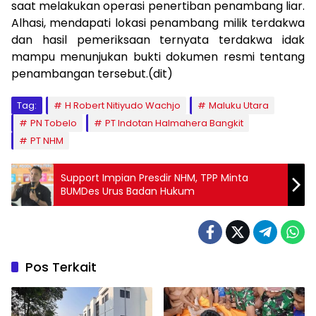
saat melakukan operasi penertiban penambang liar.
Alhasi, mendapati lokasi penambang milik terdakwa
dan hasil pemeriksaan ternyata terdakwa idak
mampu menunjukan bukti dokumen resmi tentang
penambangan tersebut.(dit)
Tag:
H Robert Nitiyudo Wachjo
Maluku Utara
PN Tobelo
PT Indotan Halmahera Bangkit
PT NHM
Support Impian Presdir NHM, TPP Minta
BUMDes Urus Badan Hukum
Pos Terkait