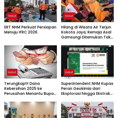
Halut
Halut
ERT NHM Perkuat Persiapan
Hilang di Wisata Air Terjun
Menuju IFRC 2026
Kokota Jaya, Remaja Asal
Gamsungi Ditemukan Tak
Bernyawa
Halut
Halut
Terungkap!!! Dana
Superintendent NHM Kupas
Kebersihan 2025 ke
Peran Geokimia dari
Perusahan Menantu Bupati
Eksplorasi hingga Ekstraksi
Halut Tembus Rp6 M Lebih
dalam Webinar MGEI-SC
UNG