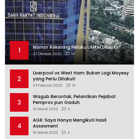
Nomor Rekening Pelaku UMKM Diblokir
1
27 Oktober 2020
14
Liverpool vs West Ham: Bukan Lagi Moyesy
2
yang Perlu Ditakuti
24 Februari 2020
10
Wagub Berontak, Pelantikan Pejabat
3
Pemprov pun Gaduh
16 Maret 2020
4
AGK: Saya Hanya Mengikuti Hasil
4
Assesment
16 Maret 2020
4