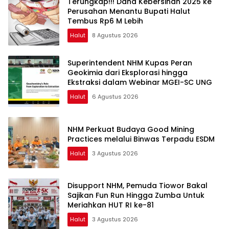
Terungkap!!! Dana Kebersihan 2025 ke
Perusahan Menantu Bupati Halut
Tembus Rp6 M Lebih
Halut
8 Agustus 2026
Superintendent NHM Kupas Peran
Geokimia dari Eksplorasi hingga
Ekstraksi dalam Webinar MGEI-SC UNG
Halut
6 Agustus 2026
NHM Perkuat Budaya Good Mining
Practices melalui Binwas Terpadu ESDM
Halut
3 Agustus 2026
Disupport NHM, Pemuda Tiowor Bakal
Sajikan Fun Run Hingga Zumba Untuk
Meriahkan HUT RI ke-81
Halut
3 Agustus 2026