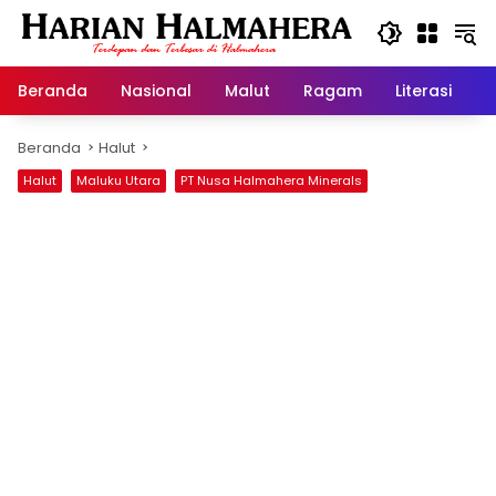
Langsung
ke
konten
Beranda
Nasional
Malut
Ragam
Literasi
H
Beranda
Halut
Halut
Maluku Utara
PT Nusa Halmahera Minerals