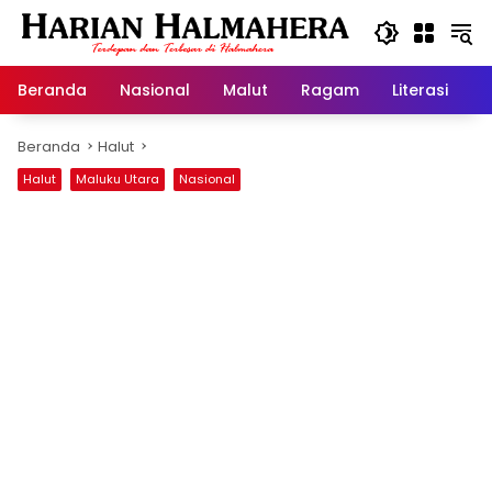
Langsung
ke
konten
Beranda
Nasional
Malut
Ragam
Literasi
H
Beranda
Halut
Halut
Maluku Utara
Nasional