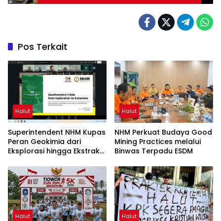
Pos Terkait
Halut
Halut
Superintendent NHM Kupas
NHM Perkuat Budaya Good
Peran Geokimia dari
Mining Practices melalui
Eksplorasi hingga Ekstraksi
Binwas Terpadu ESDM
dalam Webinar MGEI-SC
UNG
Halut
Halut