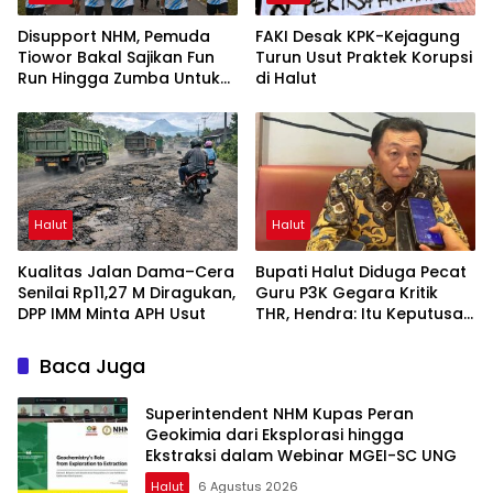
Disupport NHM, Pemuda
FAKI Desak KPK-Kejagung
Tiowor Bakal Sajikan Fun
Turun Usut Praktek Korupsi
Run Hingga Zumba Untuk
di Halut
Meriahkan HUT RI ke-81
Halut
Halut
Kualitas Jalan Dama–Cera
Bupati Halut Diduga Pecat
Senilai Rp11,27 M Diragukan,
Guru P3K Gegara Kritik
DPP IMM Minta APH Usut
THR, Hendra: Itu Keputusan
Dungu
Baca Juga
Superintendent NHM Kupas Peran
Geokimia dari Eksplorasi hingga
Ekstraksi dalam Webinar MGEI-SC UNG
Halut
6 Agustus 2026