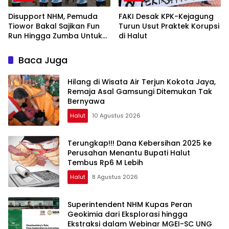
Disupport NHM, Pemuda
FAKI Desak KPK-Kejagung
Tiowor Bakal Sajikan Fun
Turun Usut Praktek Korupsi
Run Hingga Zumba Untuk
di Halut
Meriahkan HUT RI ke-81
Baca Juga
Hilang di Wisata Air Terjun Kokota Jaya,
Remaja Asal Gamsungi Ditemukan Tak
Bernyawa
Halut
10 Agustus 2026
Terungkap!!! Dana Kebersihan 2025 ke
Perusahan Menantu Bupati Halut
Tembus Rp6 M Lebih
Halut
8 Agustus 2026
Superintendent NHM Kupas Peran
Geokimia dari Eksplorasi hingga
Ekstraksi dalam Webinar MGEI-SC UNG