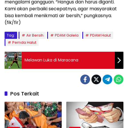
mengalami gangguan. “Hangus dan harus diganti.
Kami akan perbaiki secepatnya, agar masyarakat
bisa kembali menikmati air bersih,” pungkasnya.
(fik/fir)
Tag:
Air Bersih
PDAM Galela
PDAM Halut
Pemda Halut
Melawan Luka di Maracana
Pos Terkait