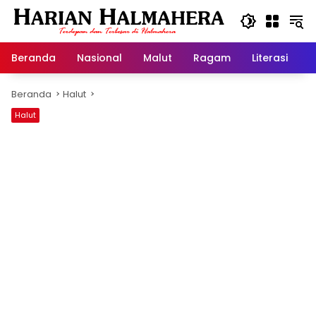
Langsung
ke
konten
Beranda
Nasional
Malut
Ragam
Literasi
H
Beranda
Halut
Halut