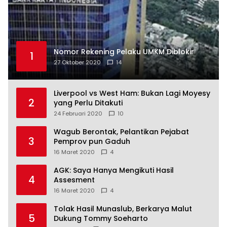
Nomor Rekening Pelaku UMKM Diblokir
1
27 Oktober 2020
14
Liverpool vs West Ham: Bukan Lagi Moyesy
2
yang Perlu Ditakuti
24 Februari 2020
10
Wagub Berontak, Pelantikan Pejabat
3
Pemprov pun Gaduh
16 Maret 2020
4
AGK: Saya Hanya Mengikuti Hasil
4
Assesment
16 Maret 2020
4
Tolak Hasil Munaslub, Berkarya Malut
5
Dukung Tommy Soeharto