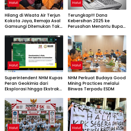
Halut
Halut
Hilang di Wisata Air Terjun
Terungkap!!! Dana
Kokota Jaya, Remaja Asal
Kebersihan 2025 ke
Gamsungi Ditemukan Tak
Perusahan Menantu Bupati
Bernyawa
Halut Tembus Rp6 M Lebih
Halut
Halut
Superintendent NHM Kupas
NHM Perkuat Budaya Good
Peran Geokimia dari
Mining Practices melalui
Eksplorasi hingga Ekstraksi
Binwas Terpadu ESDM
dalam Webinar MGEI-SC
UNG
Halut
Halut