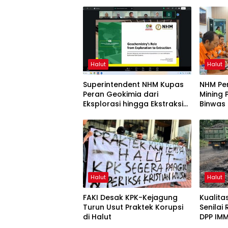
Halut
Halut
Superintendent NHM Kupas
NHM Pe
Peran Geokimia dari
Mining 
Eksplorasi hingga Ekstraksi
Binwas
dalam Webinar MGEI-SC
UNG
Halut
Halut
FAKI Desak KPK-Kejagung
Kualit
Turun Usut Praktek Korupsi
Senilai
di Halut
DPP IMM