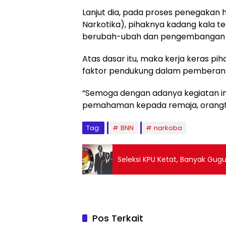
Lanjut dia, pada proses penegakan 
Narkotika), pihaknya kadang kala t
berubah-ubah dan pengembangan na
Atas dasar itu, maka kerja keras p
faktor pendukung dalam pemberanta
“Semoga dengan adanya kegiatan i
pemahaman kepada remaja, orangtua.
Tag:
BNN
narkoba
Seleksi KPU Ketat, Banyak Gugu
Pos Terkait