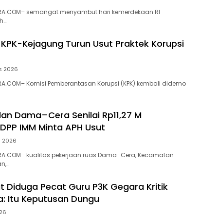
RA.COM– semangat menyambut hari kemerdekaan RI
h…
 KPK-Kejagung Turun Usut Praktek Korupsi
s 2026
A.COM– Komisi Pemberantasan Korupsi (KPK) kembali didemo
alan Dama–Cera Senilai Rp11,27 M
 DPP IMM Minta APH Usut
s 2026
A.COM– kualitas pekerjaan ruas Dama–Cera, Kecamatan
n,…
ut Diduga Pecat Guru P3K Gegara Kritik
a: Itu Keputusan Dungu
026