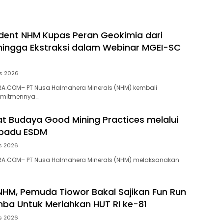
dent NHM Kupas Peran Geokimia dari
 hingga Ekstraksi dalam Webinar MGEI-SC
s 2026
A.COM– PT Nusa Halmahera Minerals (NHM) kembali
omitmennya…
t Budaya Good Mining Practices melalui
rpadu ESDM
s 2026
A.COM– PT Nusa Halmahera Minerals (NHM) melaksanakan
NHM, Pemuda Tiowor Bakal Sajikan Fun Run
ba Untuk Meriahkan HUT RI ke-81
s 2026