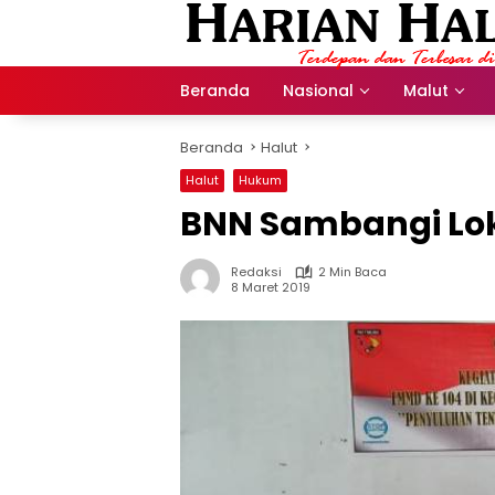
Langsung
ke
konten
Beranda
Nasional
Malut
Beranda
Halut
Halut
Hukum
BNN Sambangi Lo
Redaksi
2 Min Baca
8 Maret 2019