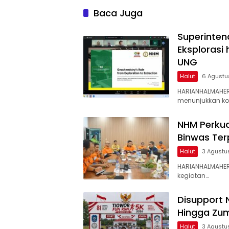
Baca Juga
Superinten
Eksplorasi
UNG
Halut
6 Agustu
HARIANHALMAHER
menunjukkan k
NHM Perkua
Binwas Te
Halut
3 Agustu
HARIANHALMAHER
kegiatan…
Disupport 
Hingga Zum
Halut
3 Agustu