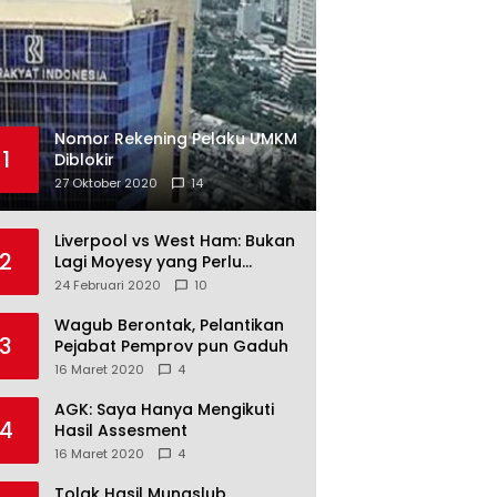
Nomor Rekening Pelaku UMKM
1
Diblokir
27 Oktober 2020
14
Liverpool vs West Ham: Bukan
2
Lagi Moyesy yang Perlu
Ditakuti
24 Februari 2020
10
Wagub Berontak, Pelantikan
3
Pejabat Pemprov pun Gaduh
16 Maret 2020
4
AGK: Saya Hanya Mengikuti
4
Hasil Assesment
16 Maret 2020
4
Tolak Hasil Munaslub,