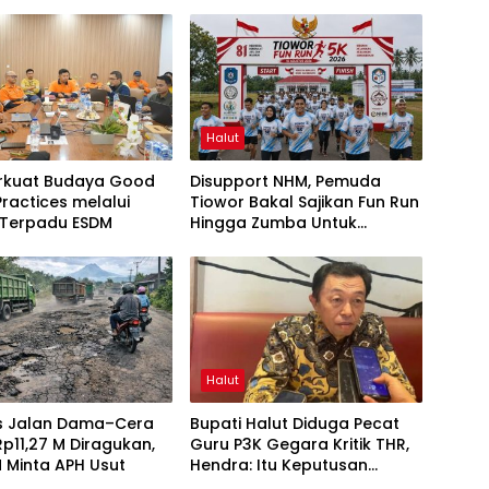
Halut
rkuat Budaya Good
Disupport NHM, Pemuda
Practices melalui
Tiowor Bakal Sajikan Fun Run
 Terpadu ESDM
Hingga Zumba Untuk
Meriahkan HUT RI ke-81
Halut
as Jalan Dama–Cera
Bupati Halut Diduga Pecat
 Rp11,27 M Diragukan,
Guru P3K Gegara Kritik THR,
 Minta APH Usut
Hendra: Itu Keputusan
Dungu