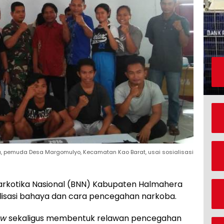
, pemuda Desa Margomulyo, Kecamatan Kao Barat, usai sosialisasi
rkotika Nasional (BNN) Kabupaten Halmahera
alisasi bahaya dan cara pencegahan narkoba.
ow
sekaligus membentuk relawan pencegahan