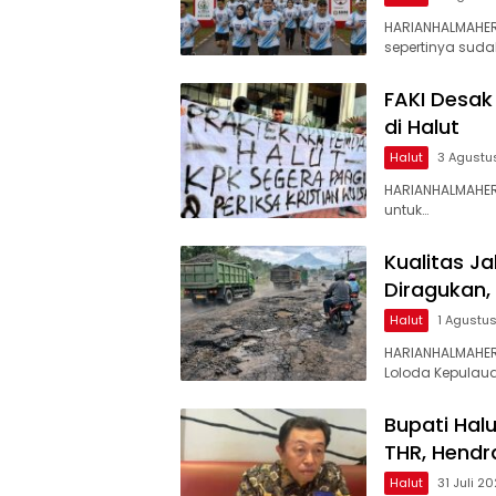
HARIANHALMAHE
sepertinya suda
FAKI Desak
di Halut
Halut
3 Agustu
HARIANHALMAHER
untuk…
Kualitas J
Diragukan,
Halut
1 Agustu
HARIANHALMAHER
Loloda Kepulaua
Bupati Hal
THR, Hendr
Halut
31 Juli 2