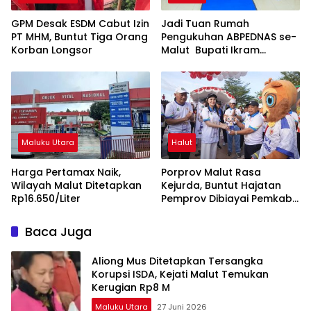
GPM Desak ESDM Cabut Izin
Jadi Tuan Rumah
PT MHM, Buntut Tiga Orang
Pengukuhan ABPEDNAS se-
Korban Longsor
Malut Bupati Ikram
Dorong Penguatan Tata
Kelola dan Pengawasan
Desa
Maluku Utara
Halut
Harga Pertamax Naik,
Porprov Malut Rasa
Wilayah Malut Ditetapkan
Kejurda, Buntut Hajatan
Rp16.650/Liter
Pemprov Dibiayai Pemkab
Halut
Baca Juga
Aliong Mus Ditetapkan Tersangka
Korupsi ISDA, Kejati Malut Temukan
Kerugian Rp8 M
Maluku Utara
27 Juni 2026