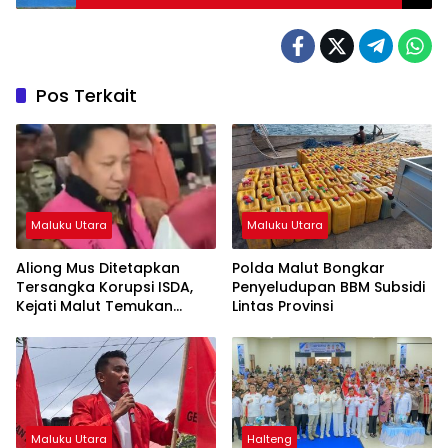
Pos Terkait
Maluku Utara
Maluku Utara
Aliong Mus Ditetapkan
Polda Malut Bongkar
Tersangka Korupsi ISDA,
Penyeludupan BBM Subsidi
Kejati Malut Temukan
Lintas Provinsi
Kerugian Rp8 M
Maluku Utara
Halteng