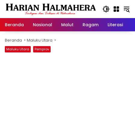
Langsung
ke
konten
Beranda
Nasional
Malut
Ragam
Literasi
H
Beranda
Maluku Utara
Maluku Utara
Pemprov