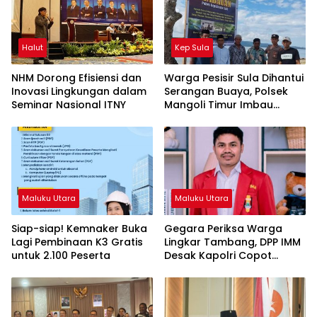
Halut
Kep Sula
NHM Dorong Efisiensi dan
Warga Pesisir Sula Dihantui
Inovasi Lingkungan dalam
Serangan Buaya, Polsek
Seminar Nasional ITNY
Mangoli Timur Imbau
Warga Waspada
Maluku Utara
Maluku Utara
Siap-siap! Kemnaker Buka
Gegara Periksa Warga
Lagi Pembinaan K3 Gratis
Lingkar Tambang, DPP IMM
untuk 2.100 Peserta
Desak Kapolri Copot
Kapolda Malut