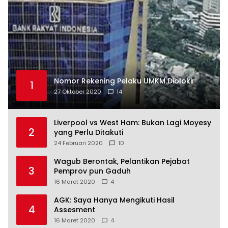
Nomor Rekening Pelaku UMKM Diblokir
1
27 Oktober 2020
14
Liverpool vs West Ham: Bukan Lagi Moyesy
2
yang Perlu Ditakuti
24 Februari 2020
10
Wagub Berontak, Pelantikan Pejabat
3
Pemprov pun Gaduh
16 Maret 2020
4
AGK: Saya Hanya Mengikuti Hasil
4
Assesment
16 Maret 2020
4