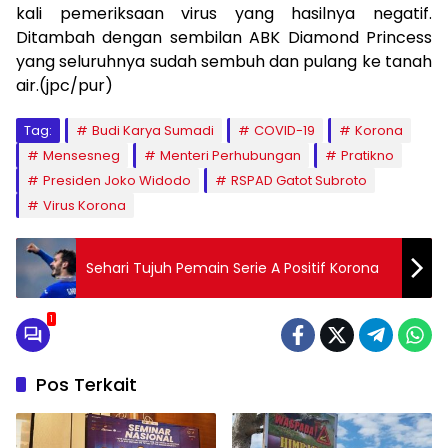
kali pemeriksaan virus yang hasilnya negatif.
Ditambah dengan sembilan ABK Diamond Princess
yang seluruhnya sudah sembuh dan pulang ke tanah
air.(jpc/pur)
Tag:
Budi Karya Sumadi
COVID-19
Korona
Mensesneg
Menteri Perhubungan
Pratikno
Presiden Joko Widodo
RSPAD Gatot Subroto
Virus Korona
Sehari Tujuh Pemain Serie A Positif Korona
1
Pos Terkait