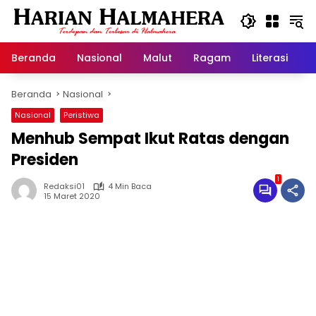
Langsung
ke
konten
Beranda
Nasional
Malut
Ragam
Literasi
H
Beranda
Nasional
Nasional
Peristiwa
Menhub Sempat Ikut Ratas dengan
Presiden
1
Redaksi01
4 Min Baca
15 Maret 2020