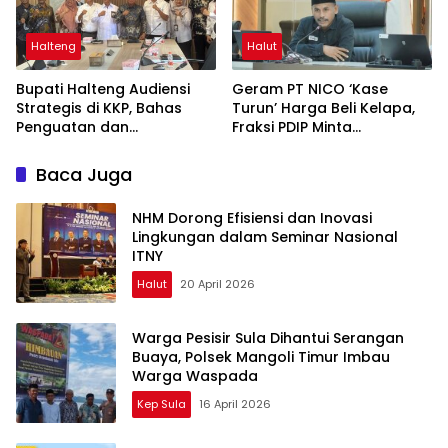
Halteng
Halut
Bupati Halteng Audiensi
Geram PT NICO ‘Kase
Strategis di KKP, Bahas
Turun’ Harga Beli Kelapa,
Penguatan dan
Fraksi PDIP Minta
Sinkronisasi Ruang Laut
Manajemen Gubris
untuk Menopang
Sambutan Mentan
Baca Juga
Pertumbuhan Industri
Teluk Weda
NHM Dorong Efisiensi dan Inovasi
Lingkungan dalam Seminar Nasional
ITNY
Halut
20 April 2026
Warga Pesisir Sula Dihantui Serangan
Buaya, Polsek Mangoli Timur Imbau
Warga Waspada
Kep Sula
16 April 2026