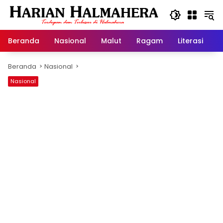
Langsung
ke
konten
Beranda
Nasional
Malut
Ragam
Literasi
H
Beranda
Nasional
Nasional