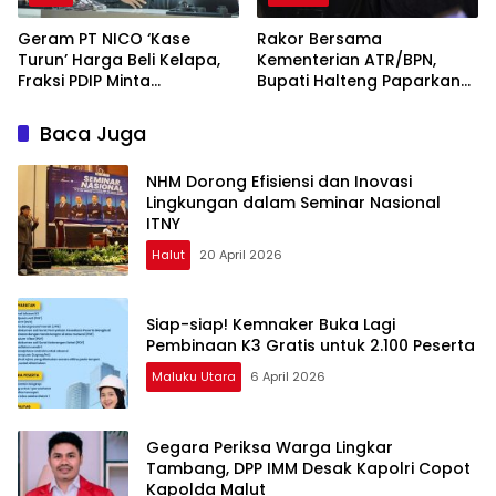
Geram PT NICO ‘Kase
Rakor Bersama
Turun’ Harga Beli Kelapa,
Kementerian ATR/BPN,
Fraksi PDIP Minta
Bupati Halteng Paparkan
Manajemen Gubris
Penataan RDTR Weda
Sambutan Mentan
Tengah
Baca Juga
NHM Dorong Efisiensi dan Inovasi
Lingkungan dalam Seminar Nasional
ITNY
Halut
20 April 2026
Siap-siap! Kemnaker Buka Lagi
Pembinaan K3 Gratis untuk 2.100 Peserta
Maluku Utara
6 April 2026
Gegara Periksa Warga Lingkar
Tambang, DPP IMM Desak Kapolri Copot
Kapolda Malut