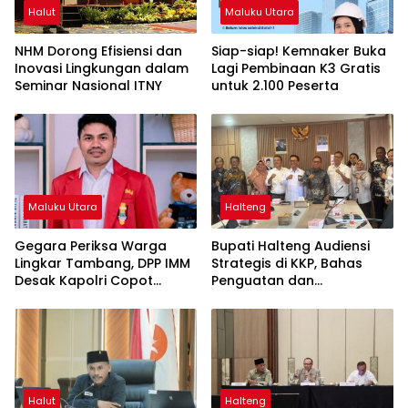
Halut
Maluku Utara
NHM Dorong Efisiensi dan
Siap-siap! Kemnaker Buka
Inovasi Lingkungan dalam
Lagi Pembinaan K3 Gratis
Seminar Nasional ITNY
untuk 2.100 Peserta
Maluku Utara
Halteng
Gegara Periksa Warga
Bupati Halteng Audiensi
Lingkar Tambang, DPP IMM
Strategis di KKP, Bahas
Desak Kapolri Copot
Penguatan dan
Kapolda Malut
Sinkronisasi Ruang Laut
untuk Menopang
Pertumbuhan Industri
Teluk Weda
Halut
Halteng