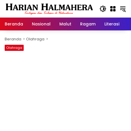
Langsung
ke
konten
Beranda
Nasional
Malut
Ragam
Literasi
H
Beranda
Olahraga
Olahraga