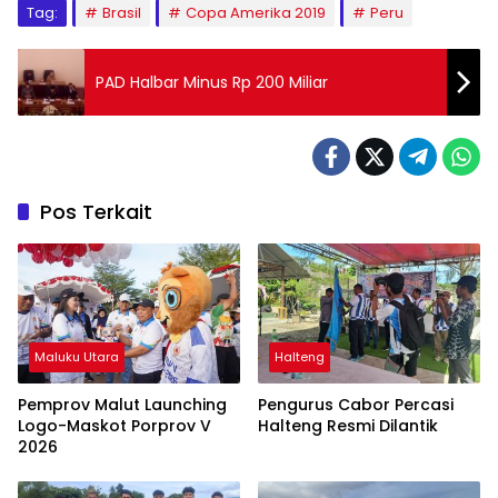
Tag:
Brasil
Copa Amerika 2019
Peru
PAD Halbar Minus Rp 200 Miliar
Pos Terkait
Maluku Utara
Halteng
Pemprov Malut Launching
Pengurus Cabor Percasi
Logo-Maskot Porprov V
Halteng Resmi Dilantik
2026