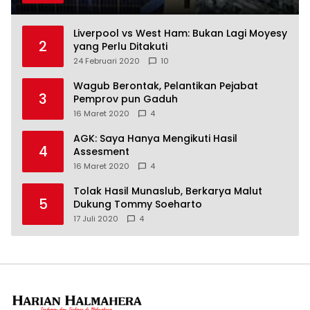
Liverpool vs West Ham: Bukan Lagi Moyesy
2
yang Perlu Ditakuti
24 Februari 2020
10
Wagub Berontak, Pelantikan Pejabat
3
Pemprov pun Gaduh
16 Maret 2020
4
AGK: Saya Hanya Mengikuti Hasil
4
Assesment
16 Maret 2020
4
Tolak Hasil Munaslub, Berkarya Malut
5
Dukung Tommy Soeharto
17 Juli 2020
4