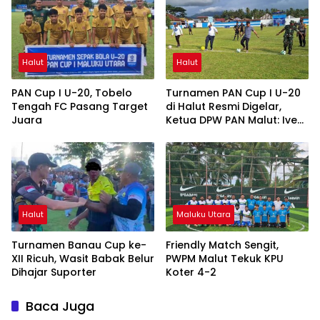
Halut
Halut
PAN Cup I U-20, Tobelo
Turnamen PAN Cup I U-20
Tengah FC Pasang Target
di Halut Resmi Digelar,
Juara
Ketua DPW PAN Malut: Ivent
Ini Harus Bergilir
Halut
Maluku Utara
Turnamen Banau Cup ke-
Friendly Match Sengit,
XII Ricuh, Wasit Babak Belur
PWPM Malut Tekuk KPU
Dihajar Suporter
Koter 4-2
Baca Juga