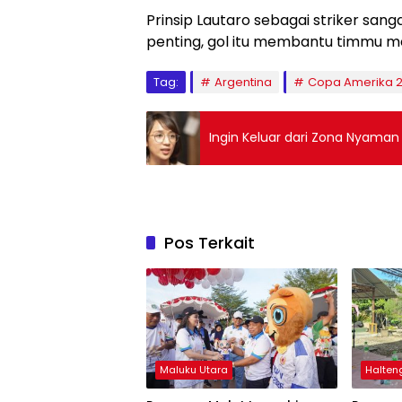
Prinsip Lautaro sebagai striker sang
penting, gol itu membantu timmu m
Tag:
Argentina
Copa Amerika 2
Ingin Keluar dari Zona Nyaman
Pos Terkait
Maluku Utara
Halten