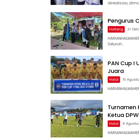
direalisasi, dim
Pengurus C
Halteng
21 Okt
HARIANHALMAHER
Seluruh…
PAN Cup I 
Juara
Halut
15 Agust
HARIANHALMAHER
Turnamen P
Ketua DPW P
Halut
6 Agustu
HARIANHALMAHER