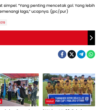
at simpel. ”Yang penting mencetak gol. Yang lebih
emenangi laga,” ucapnya. (jpc/pur)
019
g
Halut