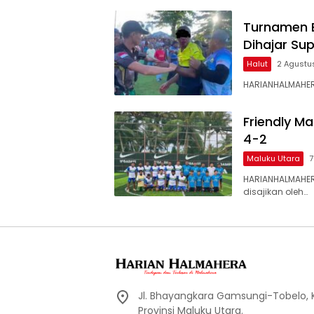
Turnamen B
Dihajar Su
Halut
2 Agustu
HARIANHALMAHER
Friendly M
4-2
Maluku Utara
7
HARIANHALMAHER
disajikan oleh…
Jl. Bhayangkara Gamsungi-Tobelo,
Provinsi Maluku Utara.