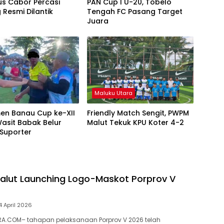
us Cabor Percasi
PAN Cup I U-20, Tobelo
 Resmi Dilantik
Tengah FC Pasang Target
Juara
Maluku Utara
en Banau Cup ke-XII
Friendly Match Sengit, PWPM
Wasit Babak Belur
Malut Tekuk KPU Koter 4-2
 Suporter
lut Launching Logo-Maskot Porprov V
4 April 2026
A.COM– tahapan pelaksanaan Porprov V 2026 telah