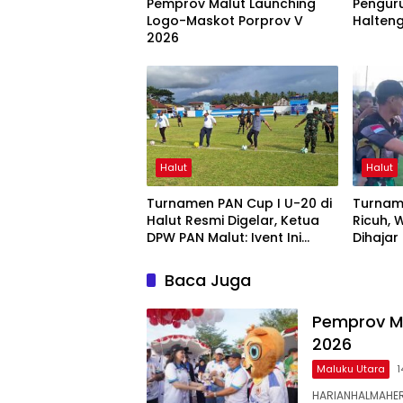
Pemprov Malut Launching
Pengur
Logo-Maskot Porprov V
Halteng
2026
Halut
Halut
Turnamen PAN Cup I U-20 di
Turnam
Halut Resmi Digelar, Ketua
Ricuh, 
DPW PAN Malut: Ivent Ini
Dihajar
Harus Bergilir
Baca Juga
Pemprov Ma
2026
Maluku Utara
1
HARIANHALMAHER