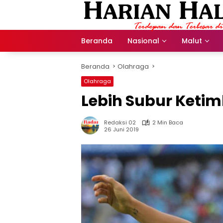
Langsung
ke
konten
Beranda
Nasional
Malut
Beranda
Olahraga
Olahraga
Lebih Subur Keti
Redaksi 02
2 Min Baca
26 Juni 2019