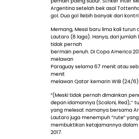
pemain paling subur. Striker Inter M
Argentina setelah bek asal Tottenh
gol. Dua gol llebih banyak dari kontri
Memang, Messi baru lima kali turun d
Lautaro (8 laga). Hanya, dari jumlah 
tidak pernah
bermain penuh. Di Copa America 201
melawan
Paraguay selama 67 menit atau sebel
menit
melawan Qatar kemarin WIB (24/6) 
”(Meski tidak pernah dimainkan pen
depan idamannya (Scaloni, Red),’’ tu
yang melesat namanya bersama Arge
Lautaro juga menempuh ”rute” yang 
membuktikan ketajamannya dalam S
2017.