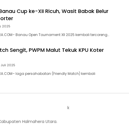
anau Cup ke-XII Ricuh, Wasit Babak Belur
porter
s 2025
A.COM– Banau Open Tournament XII 2025 kembali tercoreng…
atch Sengit, PWPM Malut Tekuk KPU Koter
 Juli 2025
A.COM– laga persahabatan (Friendly Match) kembali
k
 Kabupaten Halmahera Utara.