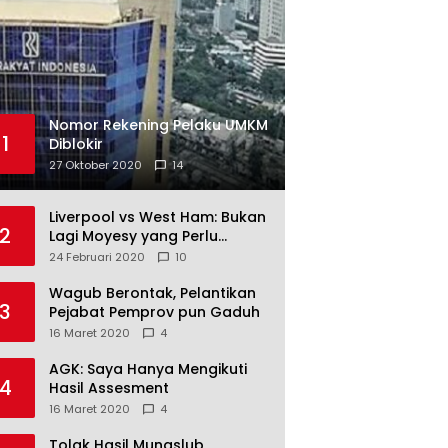
Nomor Rekening Pelaku UMKM
1
Diblokir
27 Oktober 2020
14
Liverpool vs West Ham: Bukan
2
Lagi Moyesy yang Perlu
Ditakuti
24 Februari 2020
10
Wagub Berontak, Pelantikan
3
Pejabat Pemprov pun Gaduh
16 Maret 2020
4
AGK: Saya Hanya Mengikuti
4
Hasil Assesment
16 Maret 2020
4
Tolak Hasil Munaslub,