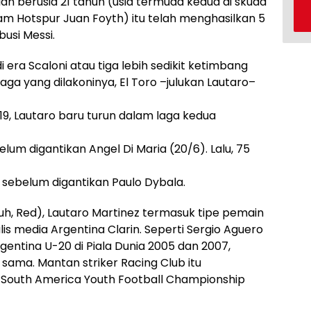
ilan berusia 21 tahun (usia termuda kedua di skuad
am Hotspur Juan Foyth) itu telah menghasilkan 5
busi Messi.
i era Scaloni atau tiga lebih sedikit ketimbang
laga yang dilakoninya, El Toro –julukan Lautaro–
9, Lautaro baru turun dalam laga kedua
um digantikan Angel Di Maria (20/6). Lalu, 75
sebelum digantikan Paulo Dybala.
uh, Red), Lautaro Martinez termasuk tipe pemain
lis media Argentina Clarin. Seperti Sergio Aguero
ntina U-20 di Piala Dunia 2005 dan 2007,
sama. Mantan striker Racing Club itu
outh America Youth Football Championship