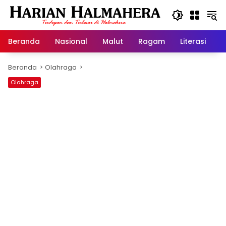
Langsung
ke
konten
Beranda
Nasional
Malut
Ragam
Literasi
H
Beranda
Olahraga
Olahraga