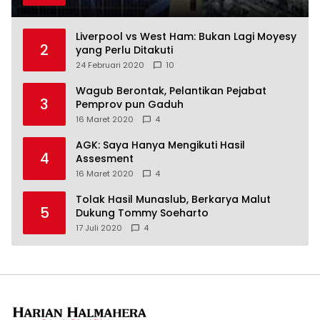
Liverpool vs West Ham: Bukan Lagi Moyesy
2
yang Perlu Ditakuti
24 Februari 2020
10
Wagub Berontak, Pelantikan Pejabat
3
Pemprov pun Gaduh
16 Maret 2020
4
AGK: Saya Hanya Mengikuti Hasil
4
Assesment
16 Maret 2020
4
Tolak Hasil Munaslub, Berkarya Malut
5
Dukung Tommy Soeharto
17 Juli 2020
4