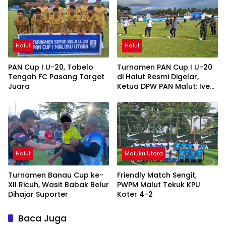
Halut
Halut
PAN Cup I U-20, Tobelo
Turnamen PAN Cup I U-20
Tengah FC Pasang Target
di Halut Resmi Digelar,
Juara
Ketua DPW PAN Malut: Ivent
Ini Harus Bergilir
Halut
Maluku Utara
Turnamen Banau Cup ke-
Friendly Match Sengit,
XII Ricuh, Wasit Babak Belur
PWPM Malut Tekuk KPU
Dihajar Suporter
Koter 4-2
Baca Juga