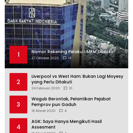
Nomor Rekening Pelaku UMKM Diblokir
1
27 Oktober 2020
14
Liverpool vs West Ham: Bukan Lagi Moyesy
2
yang Perlu Ditakuti
24 Februari 2020
10
Wagub Berontak, Pelantikan Pejabat
3
Pemprov pun Gaduh
16 Maret 2020
4
AGK: Saya Hanya Mengikuti Hasil
4
Assesment