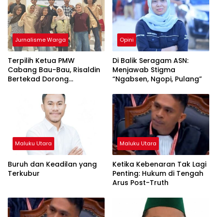
Jurnalisme Warga
Opini
Terpilih Ketua PMW
Di Balik Seragam ASN:
Cabang Bau-Bau, Risaldin
Menjawab Stigma
Bertekad Dorong
“Ngabsen, Ngopi, Pulang”
Organisasi Cetak Kader
Hebat
Maluku Utara
Maluku Utara
Buruh dan Keadilan yang
Ketika Kebenaran Tak Lagi
Terkubur
Penting: Hukum di Tengah
Arus Post-Truth