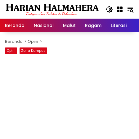
Langsung
ke
konten
Beranda
Nasional
Malut
Ragam
Literasi
H
Beranda
Opini
Opini
Zona Kampus