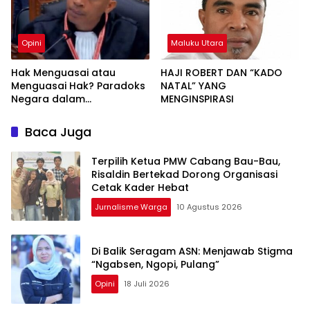
Opini
Maluku Utara
Hak Menguasai atau
HAJI ROBERT DAN “KADO
Menguasai Hak? Paradoks
NATAL” YANG
Negara dalam
MENGINSPIRASI
Pengelolaan Sumber Daya
Alam
Baca Juga
Terpilih Ketua PMW Cabang Bau-Bau,
Risaldin Bertekad Dorong Organisasi
Cetak Kader Hebat
Jurnalisme Warga
10 Agustus 2026
Di Balik Seragam ASN: Menjawab Stigma
“Ngabsen, Ngopi, Pulang”
Opini
18 Juli 2026