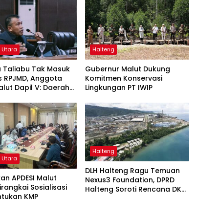
 Utara
Halteng
 Taliabu Tak Masuk
Gubernur Malut Dukung
as RPJMD, Anggota
Komitmen Konservasi
lut Dapil V: Daerah
Lingkungan PT IWIP
san Dianaktirikan
Halteng
 Utara
DLH Halteng Ragu Temuan
kan APDESI Malut
Nexus3 Foundation, DPRD
irangkai Sosialisasi
Halteng Soroti Rencana DKP
tukan KMP
Malut