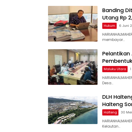
Banding Di
Utang Rp 2,
Hukum
6 Juni 
HARIANHALMAHERA
membayar…
Pelantikan 
Pembentuk
Maluku Utara
1
HARIANHALMAHER
Desa…
DLH Halten
Halteng So
Halteng
30 Me
HARIANHALMAHER
Kelautan…