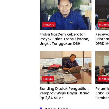
Halteng
Maluku
Fraksi NasDem Keberatan
Kecewa
Proyek Jalan Trans Kieraha,
Priorit
Ungkit Tunggakan DBH
DPRD Ma
Perbata
Hukum
Maluku
Banding Ditolak Pengadilan,
Pelanti
Pemprov Wajib Bayar Utang
Bakal D
Rp 2,84 Miliar
Pemben