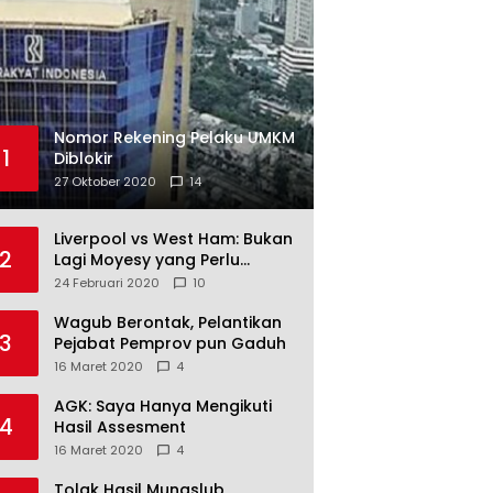
Nomor Rekening Pelaku UMKM
1
Diblokir
27 Oktober 2020
14
Liverpool vs West Ham: Bukan
2
Lagi Moyesy yang Perlu
Ditakuti
24 Februari 2020
10
Wagub Berontak, Pelantikan
3
Pejabat Pemprov pun Gaduh
16 Maret 2020
4
AGK: Saya Hanya Mengikuti
4
Hasil Assesment
16 Maret 2020
4
Tolak Hasil Munaslub,