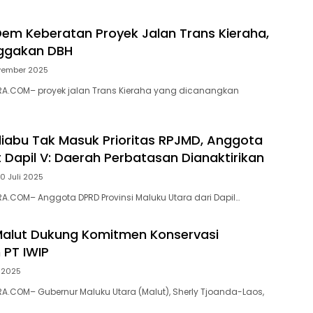
Dem Keberatan Proyek Jalan Trans Kieraha,
nggakan DBH
vember 2025
A.COM– proyek jalan Trans Kieraha yang dicanangkan
iabu Tak Masuk Prioritas RPJMD, Anggota
 Dapil V: Daerah Perbatasan Dianaktirikan
0 Juli 2025
.COM– Anggota DPRD Provinsi Maluku Utara dari Dapil…
alut Dukung Komitmen Konservasi
 PT IWIP
i 2025
.COM– Gubernur Maluku Utara (Malut), Sherly Tjoanda-Laos,