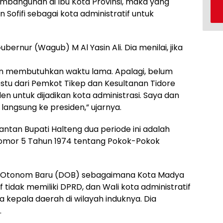
bangunan di Ibu Kota Provinsi, maka yang
n Sofifi sebagai kota administratif untuk
bernur (Wagub) M Al Yasin Ali. Dia menilai, jika
n membutuhkan waktu lama. Apalagi, belum
stu dari Pemkot Tikep dan Kesultanan Tidore
n untuk dijadikan kota administrasi. Saya dan
angsung ke presiden,” ujarnya.
ntan Bupati Halteng dua periode ini adalah
Nomor 5 Tahun 1974 tentang Pokok-Pokok
ah Otonom Baru (DOB) sebagaimana Kota Madya
 tidak memiliki DPRD, dan Wali kota administratif
kepala daerah di wilayah induknya. Dia
.