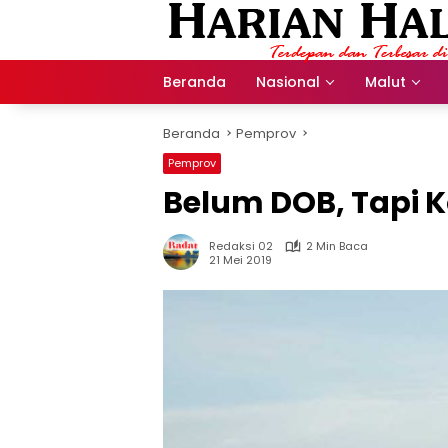
Langsung
ke
konten
Beranda
Nasional
Malut
Beranda
Pemprov
Pemprov
Belum DOB, Tapi K
Redaksi 02
2 Min Baca
21 Mei 2019