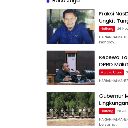
Baca Juga
Fraksi Nas
Ungkit Tu
Halteng
26 No
HARIANHALMAHER
Pemprov…
Kecewa Tal
DPRD Malut
Maluku Utara
3
HARIANHALMAHERA
Gubernur M
Lingkungan
Halteng
28 Jul
HARIANHALMAHERA
bersama…