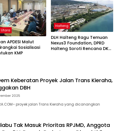
Halteng
 Utara
DLH Halteng Ragu Temuan
kan APDESI Malut
Nexus3 Foundation, DPRD
irangkai Sosialisasi
Halteng Soroti Rencana DKP
tukan KMP
Malut
Dem Keberatan Proyek Jalan Trans Kieraha,
nggakan DBH
vember 2025
A.COM– proyek jalan Trans Kieraha yang dicanangkan
iabu Tak Masuk Prioritas RPJMD, Anggota