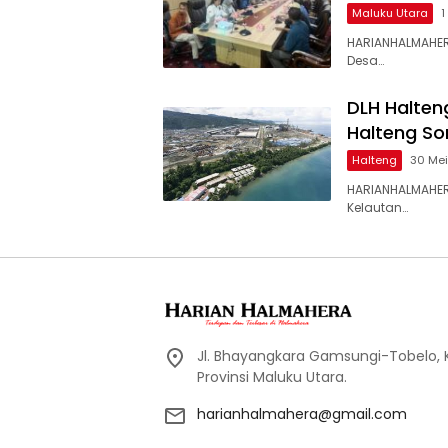
Maluku Utara
1
HARIANHALMAHER
Desa…
DLH Halten
Halteng So
Halteng
30 Me
HARIANHALMAHER
Kelautan…
Jl. Bhayangkara Gamsungi-Tobelo,
Provinsi Maluku Utara.
harianhalmahera@gmail.com