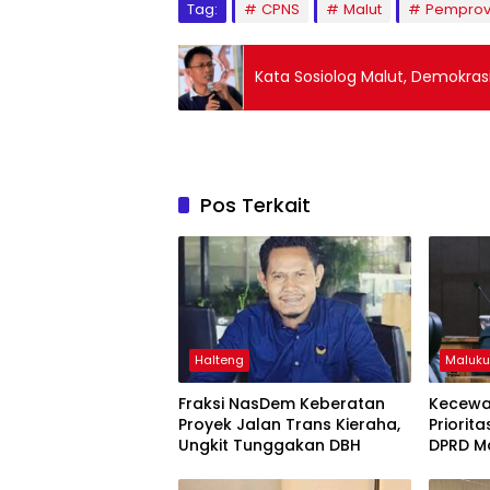
Tag:
CPNS
Malut
Pempro
Kata Sosiolog Malut, Demokrasi
Pos Terkait
Halteng
Maluku
Fraksi NasDem Keberatan
Kecewa
Proyek Jalan Trans Kieraha,
Priorit
Ungkit Tunggakan DBH
DPRD Ma
Perbata