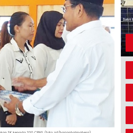
kan SK kepada 330 CPNS. (foto: ist/harianhalmahera)