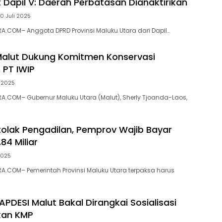
 Dapil V: Daerah Perbatasan Dianaktirikan
0 Juli 2025
.COM– Anggota DPRD Provinsi Maluku Utara dari Dapil…
alut Dukung Komitmen Konservasi
 PT IWIP
i 2025
.COM– Gubernur Maluku Utara (Malut), Sherly Tjoanda-Laos,
tolak Pengadilan, Pemprov Wajib Bayar
84 Miliar
2025
.COM– Pemerintah Provinsi Maluku Utara terpaksa harus
APDESI Malut Bakal Dirangkai Sosialisasi
an KMP