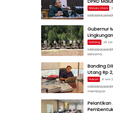
DPRD Malut
Maluku Utara
3
HARIANHALMAHERA
Gubernur M
Lingkungan
Halteng
28 Jul
HARIANHALMAHERA
bersama…
Banding Di
Utang Rp 2,
Hukum
6 Juni 
HARIANHALMAHERA
membayar…
Pelantikan 
Pembentuk