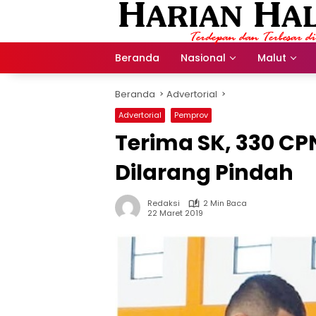
Langsung
ke
konten
Beranda
Nasional
Malut
Beranda
Advertorial
Advertorial
Pemprov
Terima SK, 330 C
Dilarang Pindah
Redaksi
2 Min Baca
22 Maret 2019