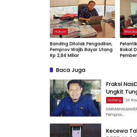
Hukum
Maluku
Banding Ditolak Pengadilan,
Pelanti
Pemprov Wajib Bayar Utang
Bakal D
Rp 2,84 Miliar
Pemben
Baca Juga
Fraksi Nas
Ungkit Tu
Halteng
26 No
HARIANHALMAHER
Pemprov…
Kecewa Tal