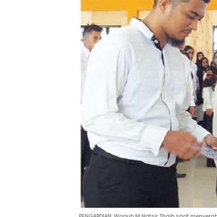
PENGABDIAN: Wagub M Natsir Thaib saat menyerah