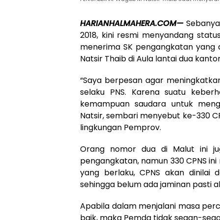
HARIANHALMAHERA.COM—
Sebanyak
2018, kini resmi menyandang statu
menerima SK pengangkatan yang d
Natsir Thaib di Aula lantai dua kanto
“Saya berpesan agar meningkatkan
selaku PNS. Karena suatu keber
kemampuan saudara untuk mengop
Natsir, sembari menyebut ke-330 CP
lingkungan Pemprov.
Orang nomor dua di Malut ini j
pengangkatan, namun 330 CPNS ini 
yang berlaku, CPNS akan dinilai d
sehingga belum ada jaminan pasti a
Apabila dalam menjalani masa perco
baik, maka Pemda tidak segan-seg