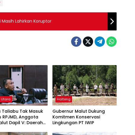
v
 Masih Lahirkan Koruptor
 Utara
Halteng
 Taliabu Tak Masuk
Gubernur Malut Dukung
as RPJMD, Anggota
Komitmen Konservasi
lut Dapil V: Daerah
Lingkungan PT IWIP
san Dianaktirikan