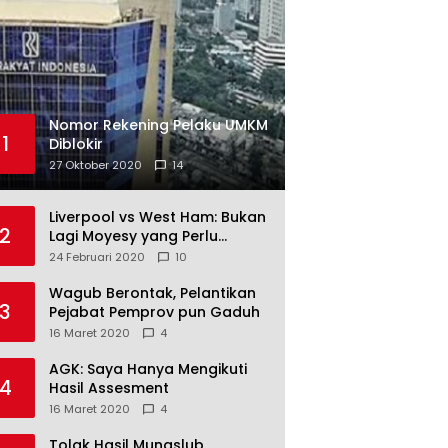
Nomor Rekening Pelaku UMKM
1
Diblokir
27 Oktober 2020
14
Liverpool vs West Ham: Bukan
2
Lagi Moyesy yang Perlu
Ditakuti
24 Februari 2020
10
Wagub Berontak, Pelantikan
3
Pejabat Pemprov pun Gaduh
16 Maret 2020
4
AGK: Saya Hanya Mengikuti
4
Hasil Assesment
16 Maret 2020
4
Tolak Hasil Munaslub,