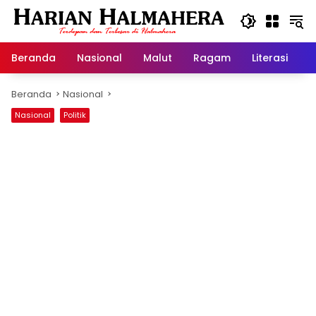
Langsung
ke
konten
Beranda
Nasional
Malut
Ragam
Literasi
H
Beranda
Nasional
Nasional
Politik