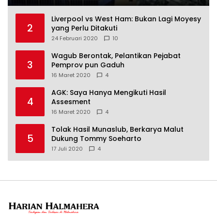
Liverpool vs West Ham: Bukan Lagi Moyesy
2
yang Perlu Ditakuti
24 Februari 2020
10
Wagub Berontak, Pelantikan Pejabat
3
Pemprov pun Gaduh
16 Maret 2020
4
AGK: Saya Hanya Mengikuti Hasil
4
Assesment
16 Maret 2020
4
Tolak Hasil Munaslub, Berkarya Malut
5
Dukung Tommy Soeharto
17 Juli 2020
4