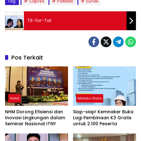
Tag:
Capres
PolMark
Survei
Tit-for-Tat
Pos Terkait
Halut
Maluku Utara
NHM Dorong Efisiensi dan
Siap-siap! Kemnaker Buka
Inovasi Lingkungan dalam
Lagi Pembinaan K3 Gratis
Seminar Nasional ITNY
untuk 2.100 Peserta