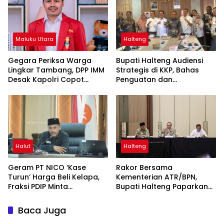
Maluku Utara
Halteng
Gegara Periksa Warga
Bupati Halteng Audiensi
Lingkar Tambang, DPP IMM
Strategis di KKP, Bahas
Desak Kapolri Copot
Penguatan dan
Kapolda Malut
Sinkronisasi Ruang Laut
untuk Menopang
Pertumbuhan Industri
Teluk Weda
Halut
Halteng
Geram PT NICO ‘Kase
Rakor Bersama
Turun’ Harga Beli Kelapa,
Kementerian ATR/BPN,
Fraksi PDIP Minta
Bupati Halteng Paparkan
Manajemen Gubris
Penataan RDTR Weda
Sambutan Mentan
Tengah
Baca Juga