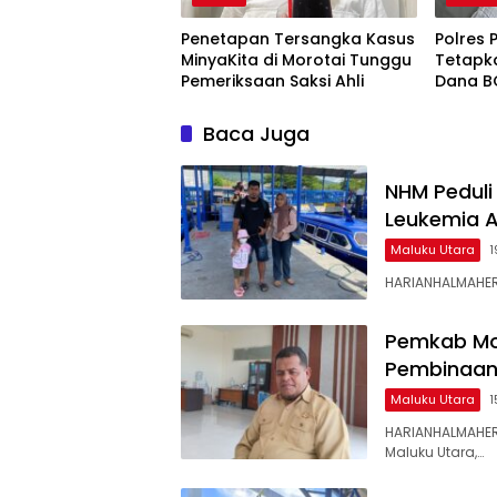
Penetapan Tersangka Kasus
Polres 
MinyaKita di Morotai Tunggu
Tetapk
Pemeriksaan Saksi Ahli
Dana B
Baca Juga
NHM Peduli
Leukemia A
Maluku Utara
1
HARIANHALMAHERA
Pemkab Mor
Pembinaan 
Maluku Utara
1
HARIANHALMAHER
Maluku Utara,…