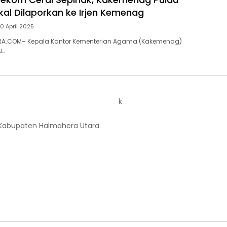
kal Dilaporkan ke Irjen Kemenag
0 April 2025
A.COM– Kepala Kantor Kementerian Agama (Kakemenag)
u…
k
 Kabupaten Halmahera Utara.