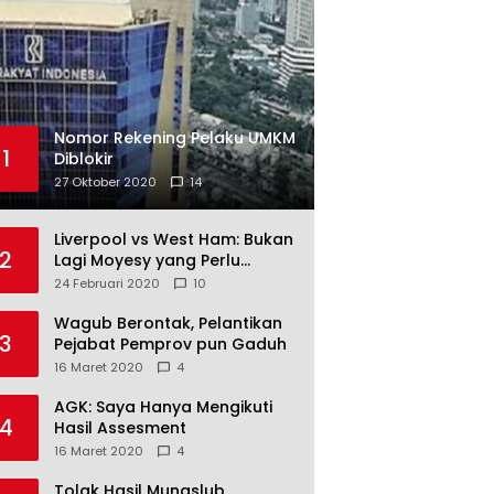
Nomor Rekening Pelaku UMKM
1
Diblokir
27 Oktober 2020
14
Liverpool vs West Ham: Bukan
2
Lagi Moyesy yang Perlu
Ditakuti
24 Februari 2020
10
Wagub Berontak, Pelantikan
3
Pejabat Pemprov pun Gaduh
16 Maret 2020
4
AGK: Saya Hanya Mengikuti
4
Hasil Assesment
16 Maret 2020
4
Tolak Hasil Munaslub,