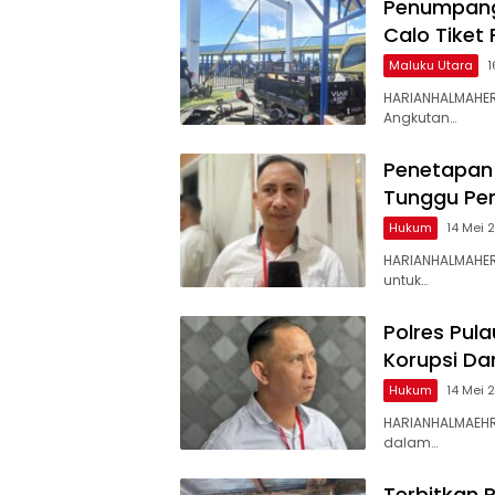
Penumpang 
Calo Tiket 
Maluku Utara
1
HARIANHALMAHER
Angkutan…
Penetapan 
Tunggu Pem
Hukum
14 Mei 
HARIANHALMAHERA
untuk…
Polres Pul
Korupsi D
Hukum
14 Mei 
HARIANHALMAEHRA
dalam…
Terbitkan 