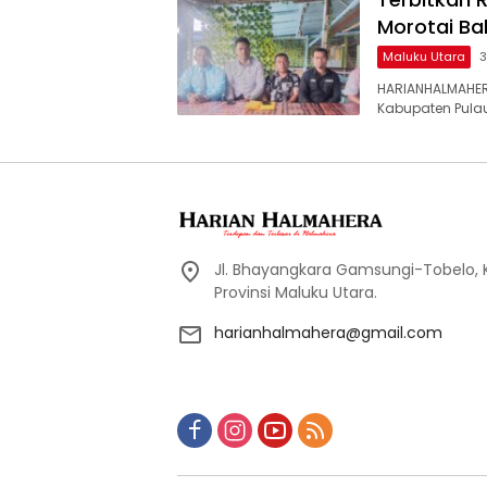
Morotai Ba
Maluku Utara
3
HARIANHALMAHER
Kabupaten Pula
Jl. Bhayangkara Gamsungi-Tobelo,
Provinsi Maluku Utara.
harianhalmahera@gmail.com