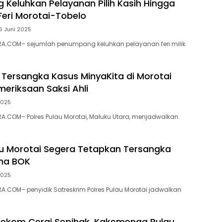
Keluhkan Pelayanan Pilih Kasih Hingga
Feri Morotai-Tobelo
6 Juni 2025
A.COM– sejumlah penumpang keluhkan pelayanan feri milik
Tersangka Kasus MinyaKita di Morotai
eriksaan Saksi Ahli
2025
.COM– Polres Pulau Morotai, Maluku Utara, menjadwalkan
au Morotai Segera Tetapkan Tersangka
ana BOK
2025
.COM– penyidik Satreskrim Polres Pulau Morotai jadwalkan
Rekom Cerai Sepihak, Kakemenag Pulau