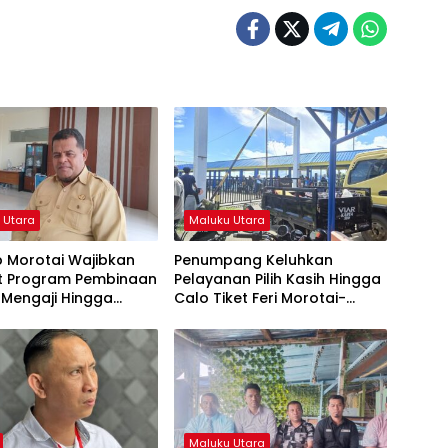
 Utara
Maluku Utara
 Morotai Wajibkan
Penumpang Keluhkan
ut Program Pembinaan
Pelayanan Pilih Kasih Hingga
 Mengaji Hingga
Calo Tiket Feri Morotai-
dah
Tobelo
Maluku Utara