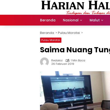
Langsung
ke
konten
Beranda
Nasional
Malut
Beranda
Pulau Morotai
Pulau Morotai
Saima Nuang Tun
Redaksi
1 Min Baca
26 Februari 2019