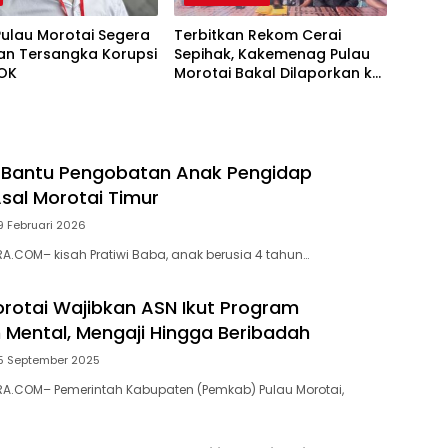
Pulau Morotai Segera
Terbitkan Rekom Cerai
an Tersangka Korupsi
Sepihak, Kakemenag Pulau
OK
Morotai Bakal Dilaporkan ke
Irjen Kemenag
 Bantu Pengobatan Anak Pengidap
sal Morotai Timur
9 Februari 2026
.COM– kisah Pratiwi Baba, anak berusia 4 tahun…
otai Wajibkan ASN Ikut Program
Mental, Mengaji Hingga Beribadah
5 September 2025
A.COM– Pemerintah Kabupaten (Pemkab) Pulau Morotai,