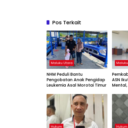
Pos Terkait
Maluku Utara
Maluku
NHM Peduli Bantu
Pemkab
Pengobatan Anak Pengidap
ASN Ik
Leukemia Asal Morotai Timur
Mental,
Beriba
Hukum
Hukum