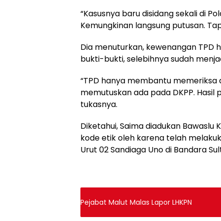
“Kasusnya baru disidang sekali di Pol
Kemungkinan langsung putusan. Tapi
Dia menuturkan, kewenangan TPD 
bukti-bukti, selebihnya sudah menj
“TPD hanya membantu memeriksa 
memutuskan ada pada DKPP. Hasil pu
tukasnya.
Diketahui, Saima diadukan Bawaslu 
kode etik oleh karena telah melak
Urut 02 Sandiaga Uno di Bandara Sul
Pejabat Malut Malas Lapor LHKPN