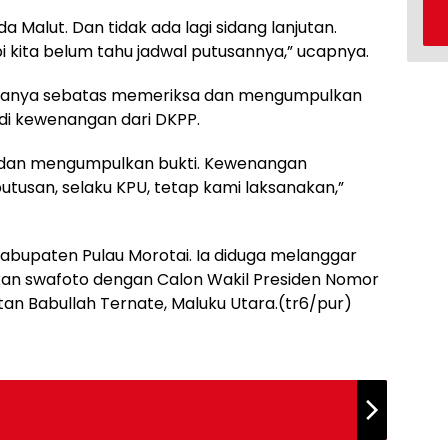
da Malut. Dan tidak ada lagi sidang lanjutan.
 kita belum tahu jadwal putusannya,” ucapnya.
hanya sebatas memeriksa dan mengumpulkan
adi kewenangan dari DKPP.
dan mengumpulkan bukti. Kewenangan
tusan, selaku KPU, tetap kami laksanakan,”
Kabupaten Pulau Morotai. Ia diduga melanggar
ukan swafoto dengan Calon Wakil Presiden Nomor
tan Babullah Ternate, Maluku Utara.(tr6/pur)