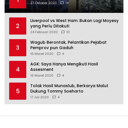
27 Oktober 2020
14
Liverpool vs West Ham: Bukan Lagi Moyesy
2
yang Perlu Ditakuti
24 Februari 2020
10
Wagub Berontak, Pelantikan Pejabat
3
Pemprov pun Gaduh
16 Maret 2020
4
AGK: Saya Hanya Mengikuti Hasil
4
Assesment
16 Maret 2020
4
Tolak Hasil Munaslub, Berkarya Malut
5
Dukung Tommy Soeharto
17 Juli 2020
4