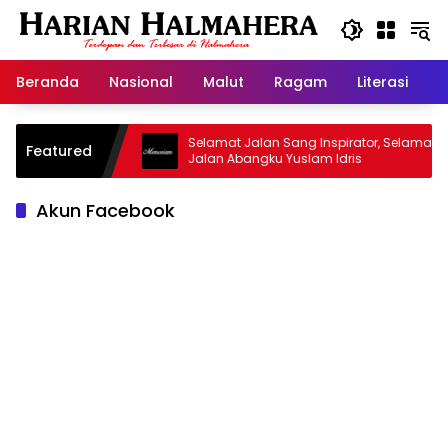
Langsung
ke
konten
Beranda
Nasional
Malut
Ragam
Literasi
H
sjid Warisan
Selamat Jalan Sang Inspirator, Selamat
Featured
Jalan Abangku Yuslam Idris
Akun Facebook