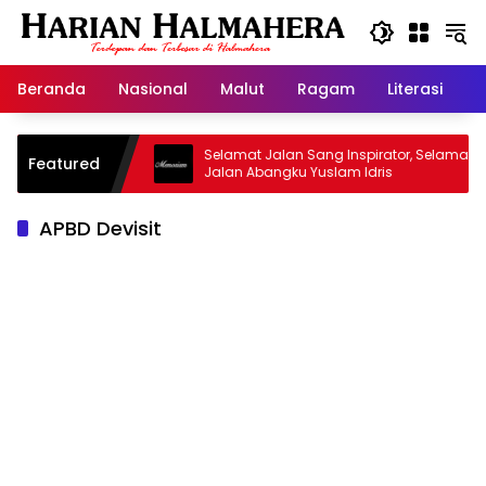
Langsung
ke
konten
Beranda
Nasional
Malut
Ragam
Literasi
H
sjid Warisan
Selamat Jalan Sang Inspirator, Selamat
Featured
Jalan Abangku Yuslam Idris
APBD Devisit