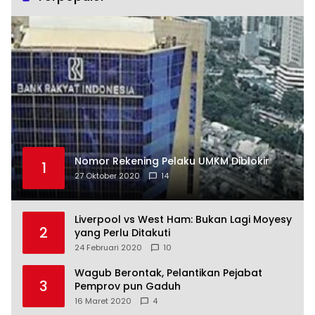
Nomor Rekening Pelaku UMKM Diblokir
1
27 Oktober 2020
14
Liverpool vs West Ham: Bukan Lagi Moyesy
2
yang Perlu Ditakuti
24 Februari 2020
10
Wagub Berontak, Pelantikan Pejabat
3
Pemprov pun Gaduh
16 Maret 2020
4