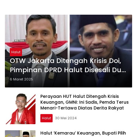
Halut
OTW Jakarta Ditengah Krisis Doi,
Pimpinan DPRD Halut Disesali Dua
Fraksi
6 Maret 2025
Perayaan HUT Halut Ditengah Krisis
Keuangan, GMNI: Ini Sadis, Pemda Terus
Menari-Tertawa Diatas Derita Rakyat
Halut
30 Mei 2024
Halut ‘Kemarau’ Keuangan, Bupati Pilih