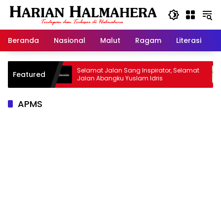
Langsung
ke
konten
Beranda
Nasional
Malut
Ragam
Literasi
H
d Warisan
Selamat Jalan Sang Inspirator, Selamat
Featured
Jalan Abangku Yuslam Idris
APMS