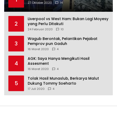
27 Oktober 2020
14
Liverpool vs West Ham: Bukan Lagi Moyesy
2
yang Perlu Ditakuti
24 Februari 2020
10
Wagub Berontak, Pelantikan Pejabat
3
Pemprov pun Gaduh
16 Maret 2020
4
AGK: Saya Hanya Mengikuti Hasil
4
Assesment
16 Maret 2020
4
Tolak Hasil Munaslub, Berkarya Malut
5
Dukung Tommy Soeharto
17 Juli 2020
4