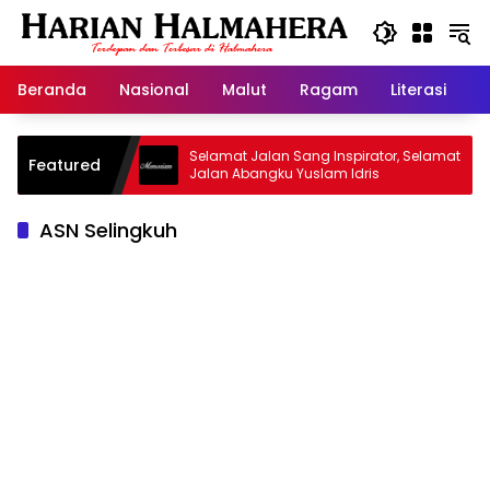
Langsung
ke
konten
Beranda
Nasional
Malut
Ragam
Literasi
H
jid Warisan
Selamat Jalan Sang Inspirator, Selamat
Featured
Jalan Abangku Yuslam Idris
ASN Selingkuh