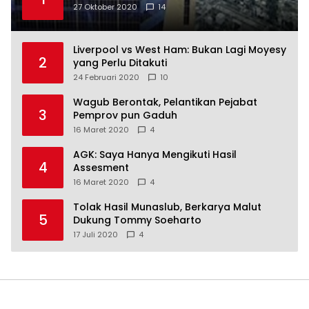
27 Oktober 2020
14
Liverpool vs West Ham: Bukan Lagi Moyesy
2
yang Perlu Ditakuti
24 Februari 2020
10
Wagub Berontak, Pelantikan Pejabat
3
Pemprov pun Gaduh
16 Maret 2020
4
AGK: Saya Hanya Mengikuti Hasil
4
Assesment
16 Maret 2020
4
Tolak Hasil Munaslub, Berkarya Malut
5
Dukung Tommy Soeharto
17 Juli 2020
4