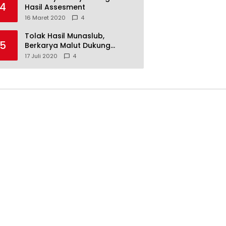
4
Hasil Assesment
16 Maret 2020
4
Tolak Hasil Munaslub,
5
Berkarya Malut Dukung
Tommy Soeharto
17 Juli 2020
4