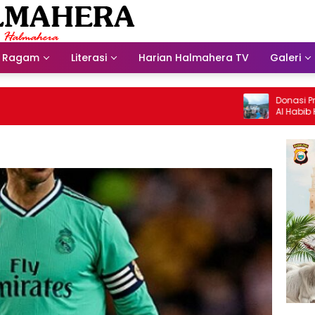
Ragam
Literasi
Harian Halmahera TV
Galeri
Donasi Presdir 
Al Habib Husein