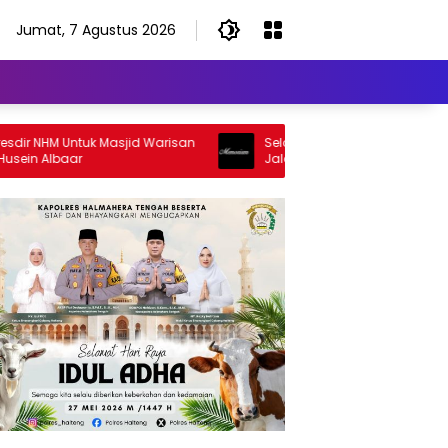
Jumat, 7 Agustus 2026
NHM Untuk Masjid Warisan
Selamat Jalan Sang Inspirator, Sel
 Albaar
Jalan Abangku Yuslam Idris