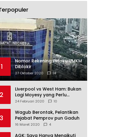
Terpopuler
Nomor Rekening Pelaku UMKM
1
Diblokir
27 Oktober 2020
14
Liverpool vs West Ham: Bukan
2
Lagi Moyesy yang Perlu
Ditakuti
24 Februari 2020
10
Wagub Berontak, Pelantikan
3
Pejabat Pemprov pun Gaduh
16 Maret 2020
4
AGK: Saya Hanya Mengikuti