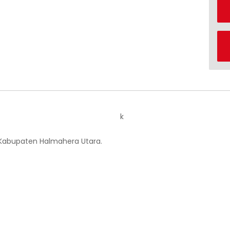
k
 Kabupaten Halmahera Utara.