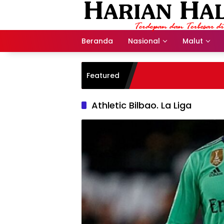
Langsung
ke
konten
Beranda
Nasional
Malut
Featured
Athletic Bilbao. La Liga