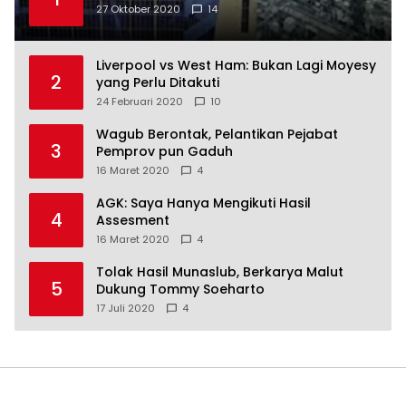
27 Oktober 2020
14
Liverpool vs West Ham: Bukan Lagi Moyesy
2
yang Perlu Ditakuti
24 Februari 2020
10
Wagub Berontak, Pelantikan Pejabat
3
Pemprov pun Gaduh
16 Maret 2020
4
AGK: Saya Hanya Mengikuti Hasil
4
Assesment
16 Maret 2020
4
Tolak Hasil Munaslub, Berkarya Malut
5
Dukung Tommy Soeharto
17 Juli 2020
4