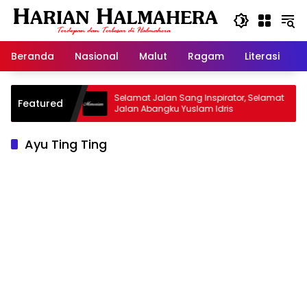
Langsung
ke
konten
Beranda
Nasional
Malut
Ragam
Literasi
H
d Warisan
Selamat Jalan Sang Inspirator, Selamat
Featured
Jalan Abangku Yuslam Idris
Ayu Ting Ting