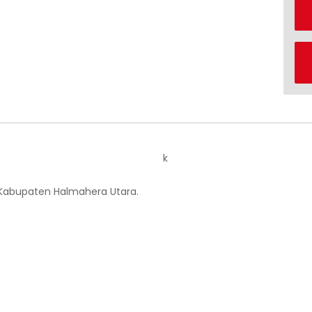
k
 Kabupaten Halmahera Utara.