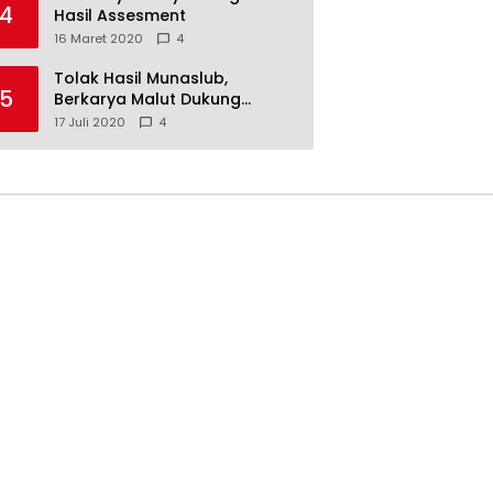
4
Hasil Assesment
16 Maret 2020
4
Tolak Hasil Munaslub,
5
Berkarya Malut Dukung
Tommy Soeharto
17 Juli 2020
4