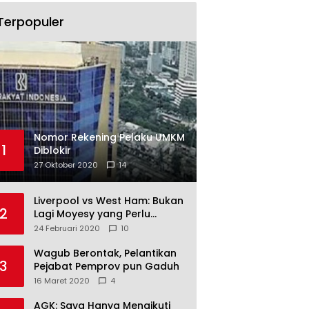
Terpopuler
Nomor Rekening Pelaku UMKM
1
Diblokir
27 Oktober 2020
14
Liverpool vs West Ham: Bukan
2
Lagi Moyesy yang Perlu
Ditakuti
24 Februari 2020
10
Wagub Berontak, Pelantikan
3
Pejabat Pemprov pun Gaduh
16 Maret 2020
4
AGK: Saya Hanya Mengikuti