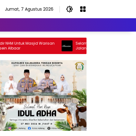
Jumat, 7 Agustus 2026
M Untuk Masjid Warisan
Selamat Jalan Sang Inspirator, Selama
baar
Jalan Abangku Yuslam Idris