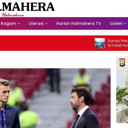
Ragam
Literasi
Harian Halmahera TV
Galeri
Donasi Presdir NH
Al Habib Husein Al