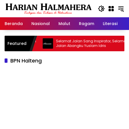
Langsung
ke
konten
Beranda
Nasional
Malut
Ragam
Literasi
H
asjid Warisan
Selamat Jalan Sang Inspirator, Selamat
Featured
Jalan Abangku Yuslam Idris
BPN Halteng