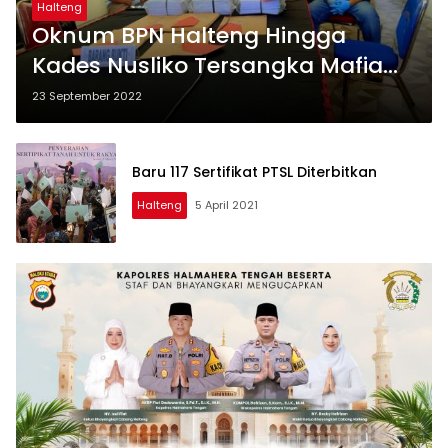
Halteng
Oknum BPN Halteng Hingga
Kades Nusliko Tersangka Mafia
Tanah
23 September 2022
Baru 117 Sertifikat PTSL Diterbitkan
Halteng
5 April 2021