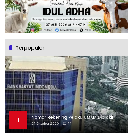
Terpopuler
Nomor Rekening Pelaku UMKM Diblokir
1
27 Oktober 2020
14