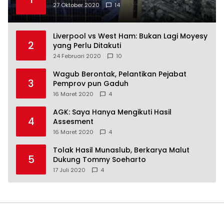
27 Oktober 2020
14
Liverpool vs West Ham: Bukan Lagi Moyesy
2
yang Perlu Ditakuti
24 Februari 2020
10
Wagub Berontak, Pelantikan Pejabat
3
Pemprov pun Gaduh
16 Maret 2020
4
AGK: Saya Hanya Mengikuti Hasil
4
Assesment
16 Maret 2020
4
Tolak Hasil Munaslub, Berkarya Malut
5
Dukung Tommy Soeharto
17 Juli 2020
4