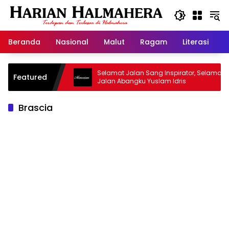
Langsung
ke
konten
Beranda
Nasional
Malut
Ragam
Literasi
H
asjid Warisan
Selamat Jalan Sang Inspirator, Selamat
Featured
Jalan Abangku Yuslam Idris
Brascia