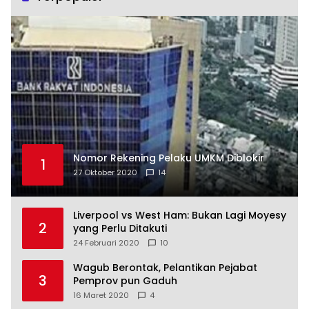
Nomor Rekening Pelaku UMKM Diblokir
1
27 Oktober 2020
14
Liverpool vs West Ham: Bukan Lagi Moyesy
2
yang Perlu Ditakuti
24 Februari 2020
10
Wagub Berontak, Pelantikan Pejabat
3
Pemprov pun Gaduh
16 Maret 2020
4