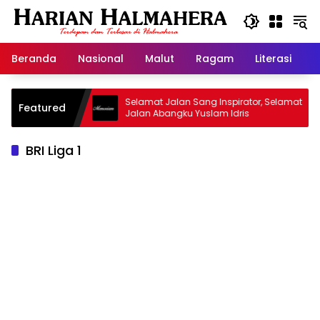
Langsung
ke
konten
Beranda
Nasional
Malut
Ragam
Literasi
H
id Warisan
Selamat Jalan Sang Inspirator, Selamat
Featured
Jalan Abangku Yuslam Idris
BRI Liga 1