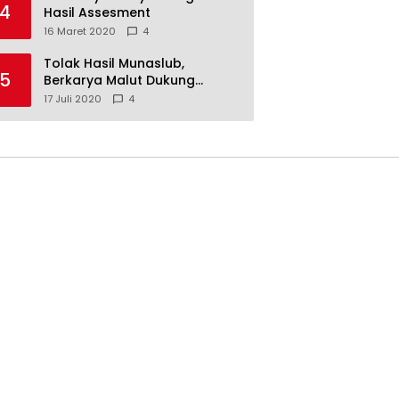
4
Hasil Assesment
16 Maret 2020
4
Tolak Hasil Munaslub,
5
Berkarya Malut Dukung
Tommy Soeharto
17 Juli 2020
4