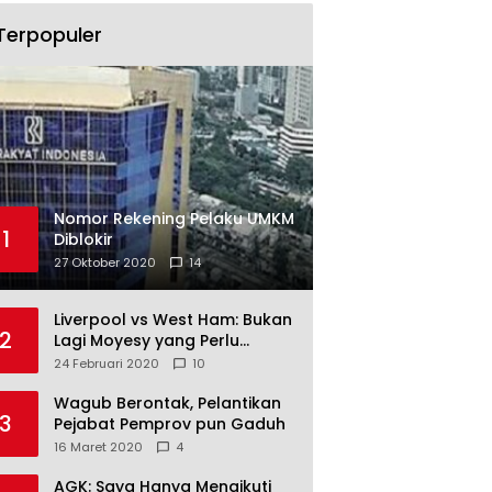
Terpopuler
Nomor Rekening Pelaku UMKM
1
Diblokir
27 Oktober 2020
14
Liverpool vs West Ham: Bukan
2
Lagi Moyesy yang Perlu
Ditakuti
24 Februari 2020
10
Wagub Berontak, Pelantikan
3
Pejabat Pemprov pun Gaduh
16 Maret 2020
4
AGK: Saya Hanya Mengikuti