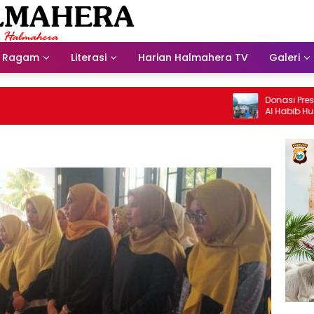
Ragam
Literasi
Harian Halmahera TV
Galeri
Donasi Presdir NH
Al Habib Husein Al