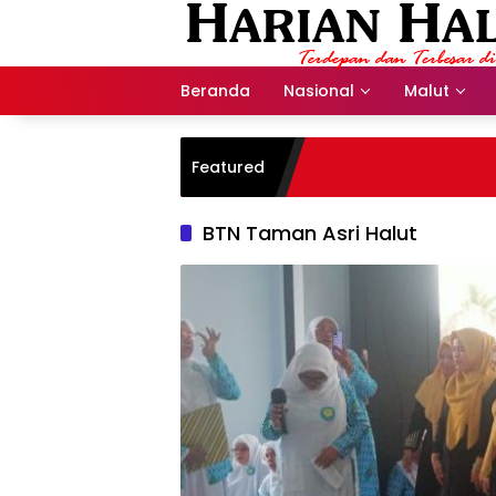
Langsung
ke
konten
Beranda
Nasional
Malut
Featured
BTN Taman Asri Halut