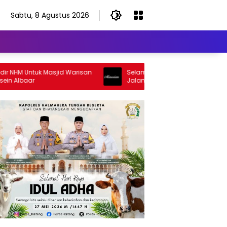
Sabtu, 8 Agustus 2026
M Untuk Masjid Warisan
Selamat Jalan Sang Inspirator, Selama
baar
Jalan Abangku Yuslam Idris