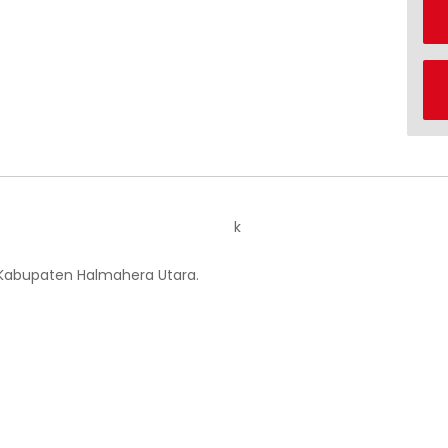
k
 Kabupaten Halmahera Utara.