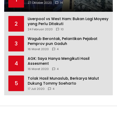
27 Oktober 2020
14
Liverpool vs West Ham: Bukan Lagi Moyesy
2
yang Perlu Ditakuti
24 Februari 2020
10
Wagub Berontak, Pelantikan Pejabat
3
Pemprov pun Gaduh
16 Maret 2020
4
AGK: Saya Hanya Mengikuti Hasil
4
Assesment
16 Maret 2020
4
Tolak Hasil Munaslub, Berkarya Malut
5
Dukung Tommy Soeharto
17 Juli 2020
4