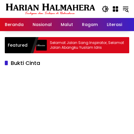
Langsung
ke
konten
Beranda
Nasional
Malut
Ragam
Literasi
H
d Warisan
Selamat Jalan Sang Inspirator, Selamat
Featured
Jalan Abangku Yuslam Idris
Bukti Cinta