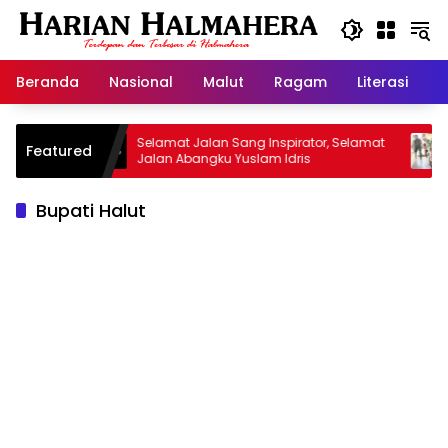
Langsung
ke
konten
Beranda
Nasional
Malut
Ragam
Literasi
H
san
Selamat Jalan Sang Inspirator, Selamat
Kiprah
Featured
Jalan Abangku Yuslam Idris
Menang
Bupati Halut