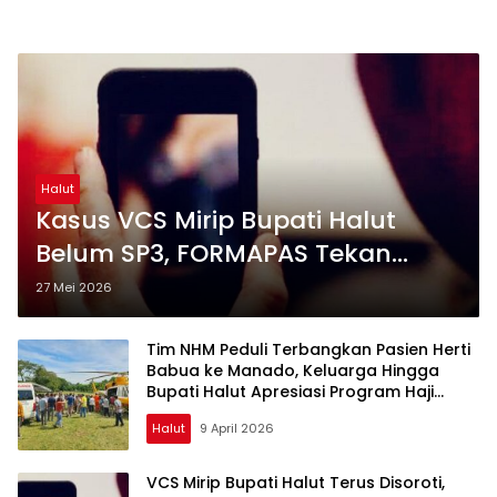
Halut
Kasus VCS Mirip Bupati Halut
Belum SP3, FORMAPAS Tekan
Polda Malut Usut Tuntas
27 Mei 2026
Tim NHM Peduli Terbangkan Pasien Herti
Babua ke Manado, Keluarga Hingga
Bupati Halut Apresiasi Program Haji
Robert
Halut
9 April 2026
VCS Mirip Bupati Halut Terus Disoroti,