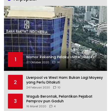
Nomor Rekening Pelaku UMKM Diblokir
1
27 Oktober 2020
14
Liverpool vs West Ham: Bukan Lagi Moyesy
2
yang Perlu Ditakuti
24 Februari 2020
10
Wagub Berontak, Pelantikan Pejabat
3
Pemprov pun Gaduh
16 Maret 2020
4