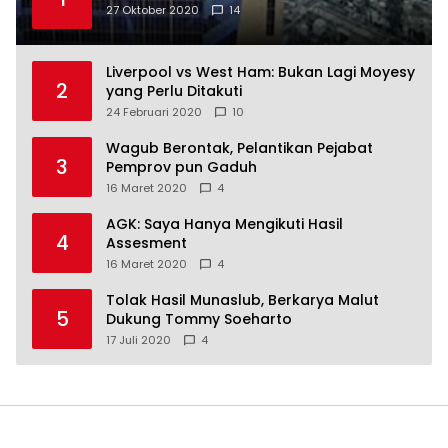
27 Oktober 2020
14
Liverpool vs West Ham: Bukan Lagi Moyesy
2
yang Perlu Ditakuti
24 Februari 2020
10
Wagub Berontak, Pelantikan Pejabat
3
Pemprov pun Gaduh
16 Maret 2020
4
AGK: Saya Hanya Mengikuti Hasil
4
Assesment
16 Maret 2020
4
Tolak Hasil Munaslub, Berkarya Malut
5
Dukung Tommy Soeharto
17 Juli 2020
4