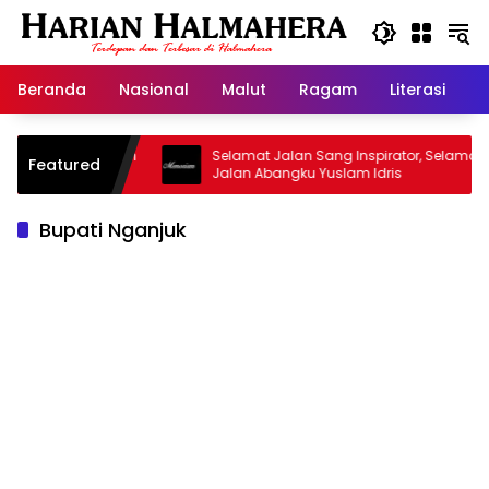
Langsung
ke
konten
Beranda
Nasional
Malut
Ragam
Literasi
H
asjid Warisan
Selamat Jalan Sang Inspirator, Selamat
Featured
Jalan Abangku Yuslam Idris
Bupati Nganjuk