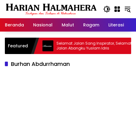
Langsung
ke
konten
Beranda
Nasional
Malut
Ragam
Literasi
H
sjid Warisan
Selamat Jalan Sang Inspirator, Selamat
Featured
Jalan Abangku Yuslam Idris
Burhan Abdurrhaman