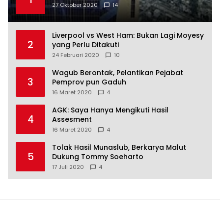
27 Oktober 2020
14
Liverpool vs West Ham: Bukan Lagi Moyesy
2
yang Perlu Ditakuti
24 Februari 2020
10
Wagub Berontak, Pelantikan Pejabat
3
Pemprov pun Gaduh
16 Maret 2020
4
AGK: Saya Hanya Mengikuti Hasil
4
Assesment
16 Maret 2020
4
Tolak Hasil Munaslub, Berkarya Malut
5
Dukung Tommy Soeharto
17 Juli 2020
4