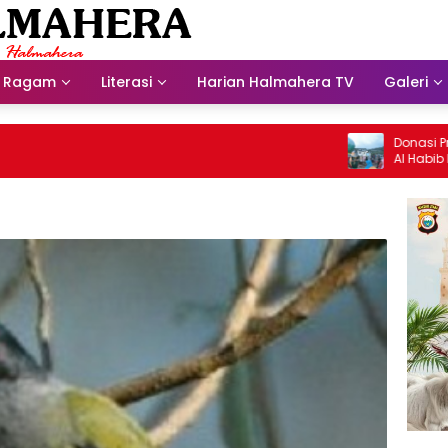
Ragam
Literasi
Harian Halmahera TV
Galeri
Donasi Presdir N
Al Habib Husein 