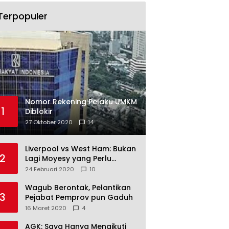
Terpopuler
Nomor Rekening Pelaku UMKM
1
Diblokir
27 Oktober 2020
14
Liverpool vs West Ham: Bukan
2
Lagi Moyesy yang Perlu
Ditakuti
24 Februari 2020
10
Wagub Berontak, Pelantikan
3
Pejabat Pemprov pun Gaduh
16 Maret 2020
4
AGK: Saya Hanya Mengikuti