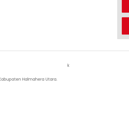
k
 Kabupaten Halmahera Utara.