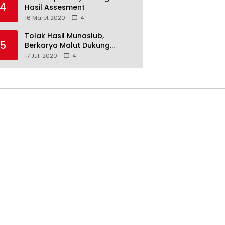
4
Hasil Assesment
16 Maret 2020
4
Tolak Hasil Munaslub,
5
Berkarya Malut Dukung
Tommy Soeharto
17 Juli 2020
4