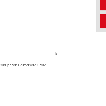
k
 Kabupaten Halmahera Utara.