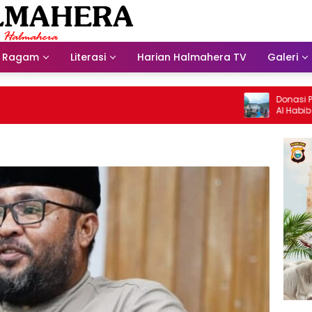
Ragam
Literasi
Harian Halmahera TV
Galeri
Donasi Presdir
Al Habib Husei