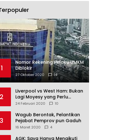
Terpopuler
Nomor Rekening Pelaku UMKM
1
Diblokir
27 Oktober 2020
14
Liverpool vs West Ham: Bukan
2
Lagi Moyesy yang Perlu
Ditakuti
24 Februari 2020
10
Wagub Berontak, Pelantikan
3
Pejabat Pemprov pun Gaduh
16 Maret 2020
4
AGK: Saya Hanya Mengikuti