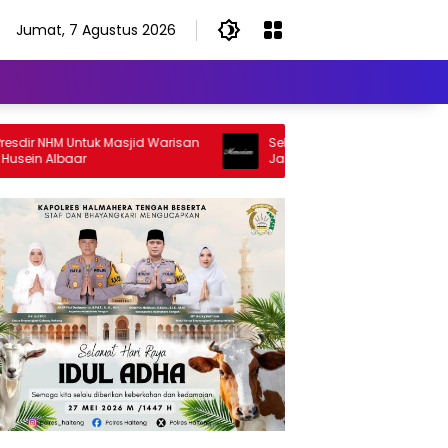
Jumat, 7 Agustus 2026
 NHM Untuk Masjid Warisan
Selamat Jalan Sang Inspirator, Se
n Albaar
Jalan Abangku Yuslam Idris