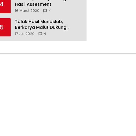
4
Hasil Assesment
16 Maret 2020
4
Tolak Hasil Munaslub,
5
Berkarya Malut Dukung
Tommy Soeharto
17 Juli 2020
4