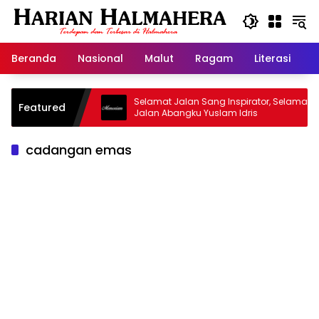
Langsung
ke
konten
Beranda
Nasional
Malut
Ragam
Literasi
H
sjid Warisan
Selamat Jalan Sang Inspirator, Selamat
Featured
Jalan Abangku Yuslam Idris
cadangan emas