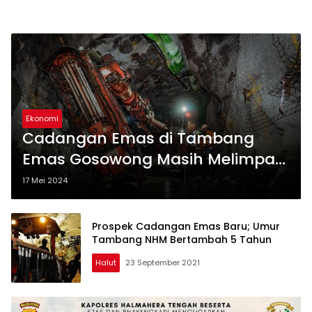
Ekonomi
Cadangan Emas di Tambang
Emas Gosowong Masih Melimpah,
Capai 1,4 Juta Ounces Reserve
17 Mei 2024
dan 2.3 Juta Ounces Resource
Prospek Cadangan Emas Baru; Umur
Tambang NHM Bertambah 5 Tahun
Halut
23 September 2021