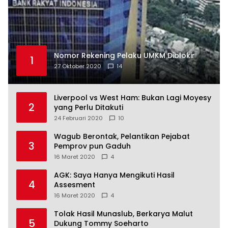
Nomor Rekening Pelaku UMKM Diblokir
1
27 Oktober 2020
14
Liverpool vs West Ham: Bukan Lagi Moyesy
2
yang Perlu Ditakuti
24 Februari 2020
10
Wagub Berontak, Pelantikan Pejabat
3
Pemprov pun Gaduh
16 Maret 2020
4
AGK: Saya Hanya Mengikuti Hasil
4
Assesment
16 Maret 2020
4
Tolak Hasil Munaslub, Berkarya Malut
5
Dukung Tommy Soeharto