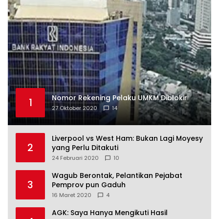
Nomor Rekening Pelaku UMKM Diblokir
1
27 Oktober 2020
14
Liverpool vs West Ham: Bukan Lagi Moyesy
2
yang Perlu Ditakuti
24 Februari 2020
10
Wagub Berontak, Pelantikan Pejabat
3
Pemprov pun Gaduh
16 Maret 2020
4
AGK: Saya Hanya Mengikuti Hasil