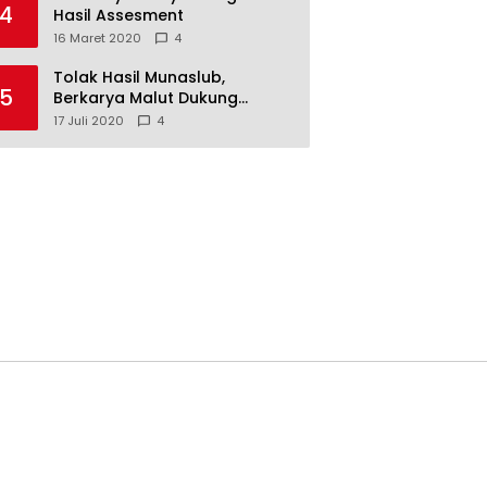
4
Hasil Assesment
16 Maret 2020
4
Tolak Hasil Munaslub,
5
Berkarya Malut Dukung
Tommy Soeharto
17 Juli 2020
4