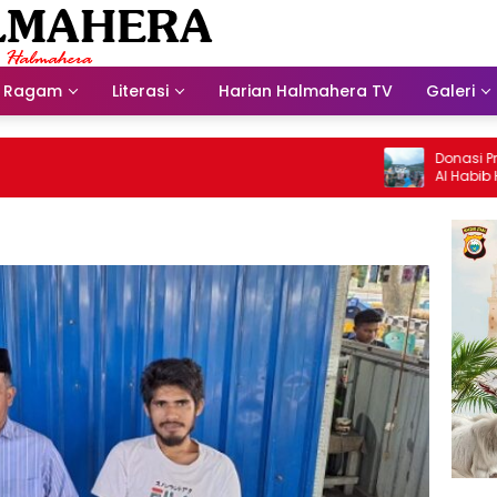
Ragam
Literasi
Harian Halmahera TV
Galeri
Donasi Presdir N
Al Habib Husein 