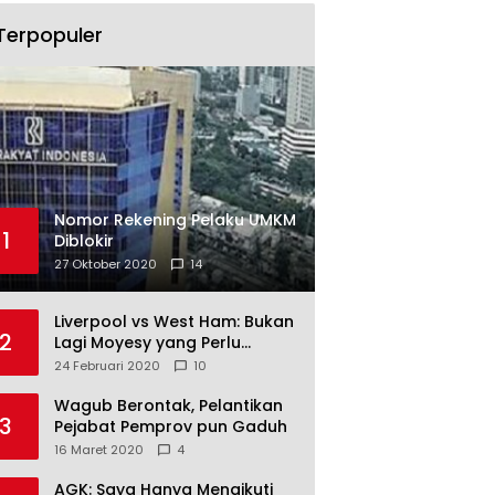
Terpopuler
Nomor Rekening Pelaku UMKM
1
Diblokir
27 Oktober 2020
14
Liverpool vs West Ham: Bukan
2
Lagi Moyesy yang Perlu
Ditakuti
24 Februari 2020
10
Wagub Berontak, Pelantikan
3
Pejabat Pemprov pun Gaduh
16 Maret 2020
4
AGK: Saya Hanya Mengikuti