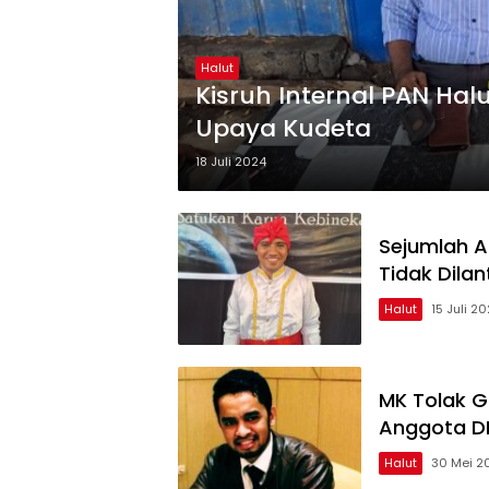
Halut
Kisruh Internal PAN Hal
Upaya Kudeta
18 Juli 2024
Sejumlah A
Tidak Dilan
Halut
15 Juli 2
MK Tolak G
Anggota DP
Halut
30 Mei 2