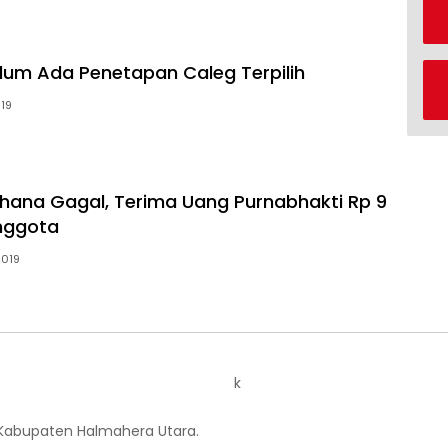
Belum Ada Penetapan Caleg Terpilih
019
hana Gagal, Terima Uang Purnabhakti Rp 9
nggota
2019
k
 Kabupaten Halmahera Utara.