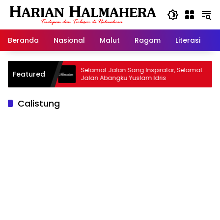
Langsung
ke
konten
Beranda
Nasional
Malut
Ragam
Literasi
H
d Warisan
Selamat Jalan Sang Inspirator, Selamat
Featured
Jalan Abangku Yuslam Idris
Calistung