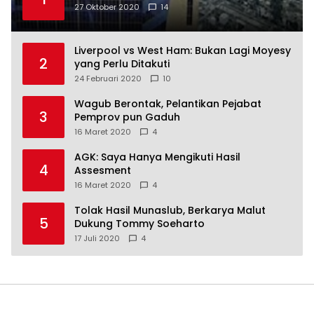
27 Oktober 2020
14
Liverpool vs West Ham: Bukan Lagi Moyesy
2
yang Perlu Ditakuti
24 Februari 2020
10
Wagub Berontak, Pelantikan Pejabat
3
Pemprov pun Gaduh
16 Maret 2020
4
AGK: Saya Hanya Mengikuti Hasil
4
Assesment
16 Maret 2020
4
Tolak Hasil Munaslub, Berkarya Malut
5
Dukung Tommy Soeharto
17 Juli 2020
4