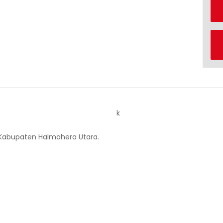
k
 Kabupaten Halmahera Utara.