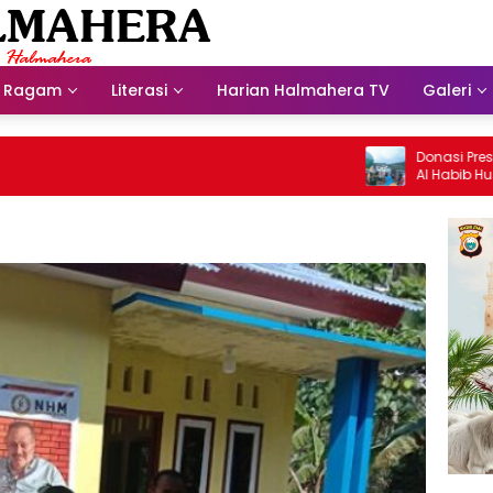
Ragam
Literasi
Harian Halmahera TV
Galeri
Donasi Presdir NHM
Al Habib Husein Al