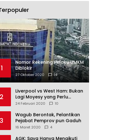
Terpopuler
Nomor Rekening Pelaku UMKM
1
Diblokir
27 Oktober 2020
14
Liverpool vs West Ham: Bukan
2
Lagi Moyesy yang Perlu
Ditakuti
24 Februari 2020
10
Wagub Berontak, Pelantikan
3
Pejabat Pemprov pun Gaduh
16 Maret 2020
4
AGK: Saya Hanya Mengikuti