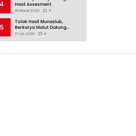
4
Hasil Assesment
16 Maret 2020
4
Tolak Hasil Munaslub,
5
Berkarya Malut Dukung
Tommy Soeharto
17 Juli 2020
4