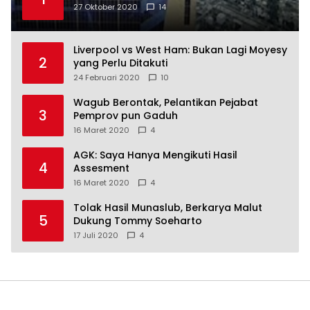
27 Oktober 2020
14
Liverpool vs West Ham: Bukan Lagi Moyesy
2
yang Perlu Ditakuti
24 Februari 2020
10
Wagub Berontak, Pelantikan Pejabat
3
Pemprov pun Gaduh
16 Maret 2020
4
AGK: Saya Hanya Mengikuti Hasil
4
Assesment
16 Maret 2020
4
Tolak Hasil Munaslub, Berkarya Malut
5
Dukung Tommy Soeharto
17 Juli 2020
4