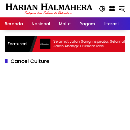
Langsung
ke
konten
Beranda
Nasional
Malut
Ragam
Literasi
H
sjid Warisan
Selamat Jalan Sang Inspirator, Selamat
Featured
Jalan Abangku Yuslam Idris
Cancel Culture