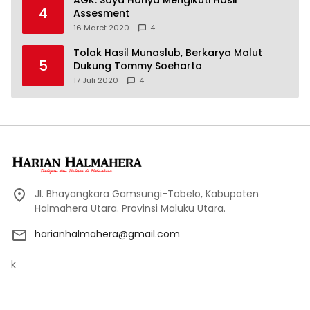
AGK: Saya Hanya Mengikuti Hasil
4
Assesment
16 Maret 2020
4
Tolak Hasil Munaslub, Berkarya Malut
5
Dukung Tommy Soeharto
17 Juli 2020
4
Jl. Bhayangkara Gamsungi-Tobelo, Kabupaten
Halmahera Utara. Provinsi Maluku Utara.
harianhalmahera@gmail.com
k