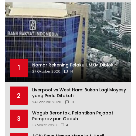
Nomor Rekening Pelaku UMKM Diblokir
1
27 Oktober 2020
14
Liverpool vs West Ham: Bukan Lagi Moyesy
2
yang Perlu Ditakuti
24 Februari 2020
10
Wagub Berontak, Pelantikan Pejabat
3
Pemprov pun Gaduh
16 Maret 2020
4