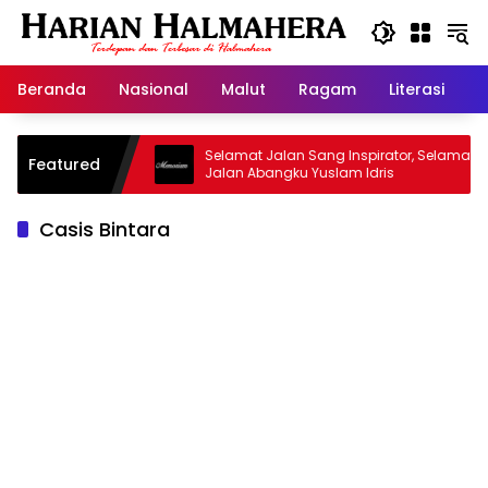
Langsung
ke
konten
Beranda
Nasional
Malut
Ragam
Literasi
H
sjid Warisan
Selamat Jalan Sang Inspirator, Selamat
Featured
Jalan Abangku Yuslam Idris
Casis Bintara