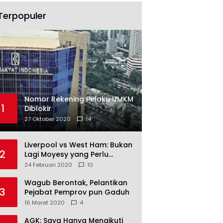
Terpopuler
Nomor Rekening Pelaku UMKM
1
Diblokir
27 Oktober 2020
14
Liverpool vs West Ham: Bukan
2
Lagi Moyesy yang Perlu
Ditakuti
24 Februari 2020
10
Wagub Berontak, Pelantikan
3
Pejabat Pemprov pun Gaduh
16 Maret 2020
4
AGK: Saya Hanya Mengikuti