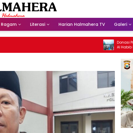
Ragam
Literasi
Harian Halmahera TV
Galeri
Donasi Presdir
Al Habib Husein