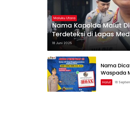
Maluku Utara
Nama Kapolda Malut Di
Terdeteksi di Lapas Me
18 Juni 2025
Nama Dicat
Waspada M
Halut
18 Septe