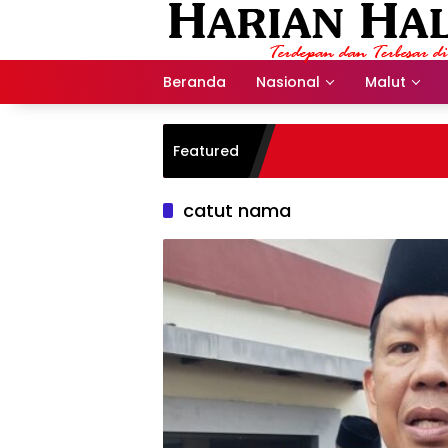
Langsung
ke
konten
Beranda
Nasional
Malut
Featured
catut nama