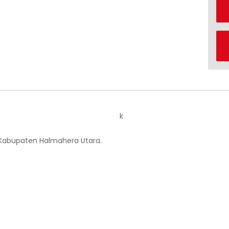
k
 Kabupaten Halmahera Utara.