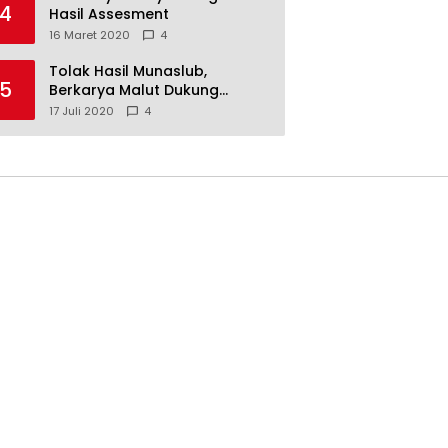
4
Hasil Assesment
16 Maret 2020
4
Tolak Hasil Munaslub,
5
Berkarya Malut Dukung
Tommy Soeharto
17 Juli 2020
4