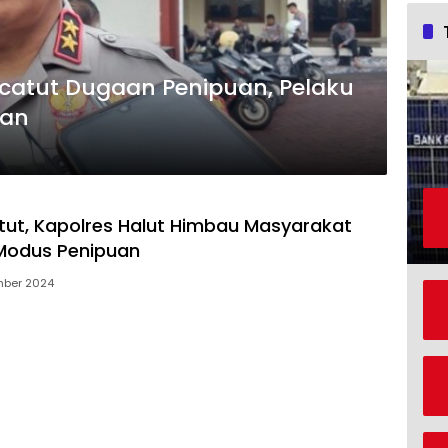
catut Dugaan Penipuan, Pelaku
dan
ut, Kapolres Halut Himbau Masyarakat
odus Penipuan
mber 2024