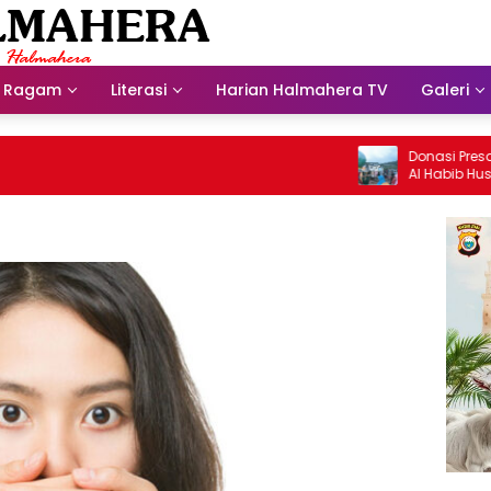
Ragam
Literasi
Harian Halmahera TV
Galeri
Donasi Presdir NH
Al Habib Husein A