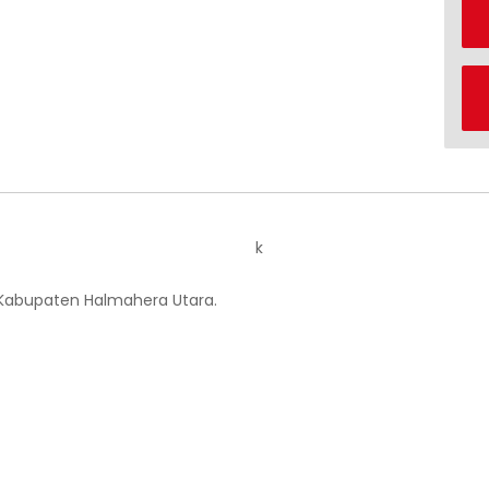
k
 Kabupaten Halmahera Utara.