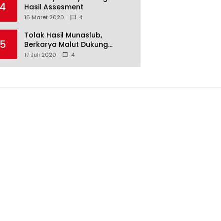
4
Hasil Assesment
16 Maret 2020
4
Tolak Hasil Munaslub,
5
Berkarya Malut Dukung
Tommy Soeharto
17 Juli 2020
4