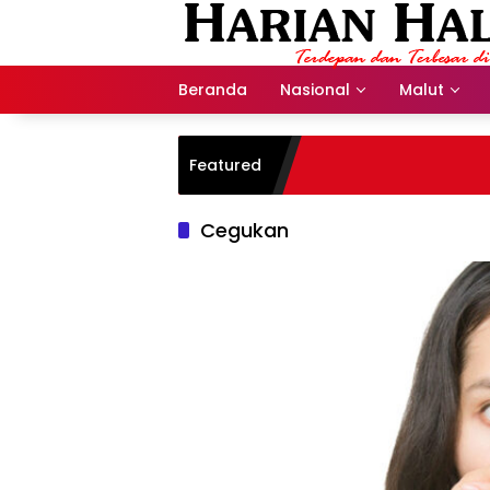
Langsung
ke
konten
Beranda
Nasional
Malut
Featured
Cegukan