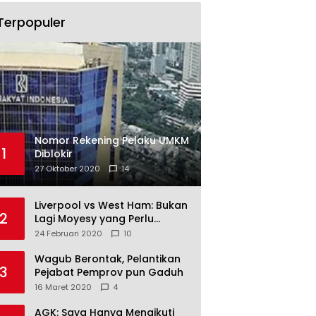
Terpopuler
Nomor Rekening Pelaku UMKM
1
Diblokir
27 Oktober 2020
14
Liverpool vs West Ham: Bukan
2
Lagi Moyesy yang Perlu
Ditakuti
24 Februari 2020
10
Wagub Berontak, Pelantikan
3
Pejabat Pemprov pun Gaduh
16 Maret 2020
4
AGK: Saya Hanya Mengikuti