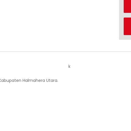
k
 Kabupaten Halmahera Utara.