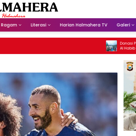
Ragam
Literasi
Harian Halmahera TV
Galeri
Donasi Presdir
Al Habib Husein