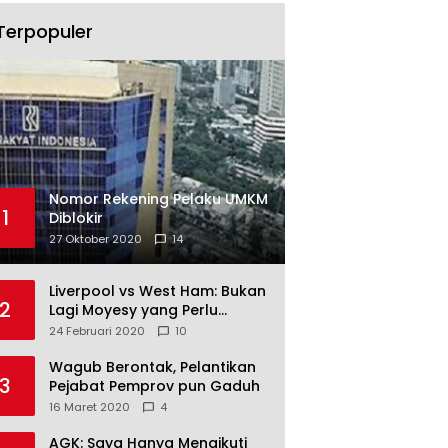
Terpopuler
Nomor Rekening Pelaku UMKM
1
Diblokir
27 Oktober 2020
14
Liverpool vs West Ham: Bukan
2
Lagi Moyesy yang Perlu
Ditakuti
24 Februari 2020
10
Wagub Berontak, Pelantikan
3
Pejabat Pemprov pun Gaduh
16 Maret 2020
4
AGK: Saya Hanya Mengikuti