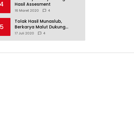
4
Hasil Assesment
16 Maret 2020
4
Tolak Hasil Munaslub,
5
Berkarya Malut Dukung
Tommy Soeharto
17 Juli 2020
4